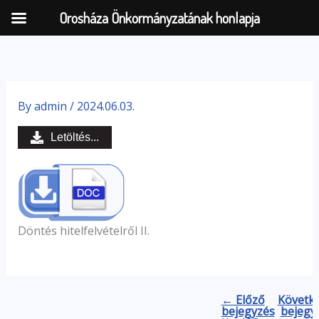
Orosháza Önkormányzatának honlapja
Skip
to
By
admin
/
2024.06.03.
content
Letöltés...
Döntés hitelfelvételről II.
← Előző
Követk
bejegyzés
bejegy