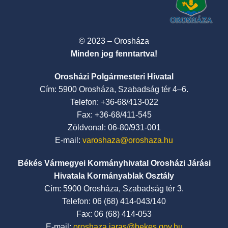
© 2023 – Orosháza
Minden jog fenntartva!
Orosházi Polgármesteri Hivatal
Cím: 5900 Orosháza, Szabadság tér 4–6.
Telefon: +36-68/413-022
Fax: +36-68/411-545
Zöldvonal: 06-80/931-001
E-mail:
varoshaza@oroshaza.hu
Békés Vármegyei Kormányhivatal Orosházi Járási
Hivatala Kormányablak Osztály
Cím: 5900 Orosháza, Szabadság tér 3.
Telefon: 06 (68) 414-043/140
Fax: 06 (68) 414-053
E-mail:
oroshaza.jaras@bekes.gov.hu