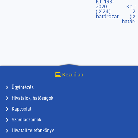
K.t. 193-
2020.
K.t. 
(IX.24.)
20
határozat
(IX.
határo
Kezdőlap
Ügyintézés
Hivatalok, hatóságok
Kapcsolat
Számlaszámok
Hivatali telefonkönyv