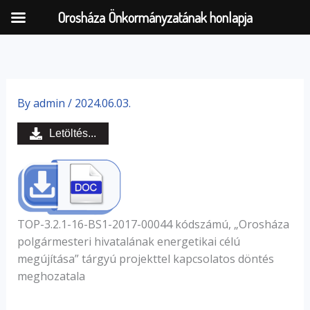
Orosháza Önkormányzatának honlapja
Skip
to
By
admin
/
2024.06.03.
content
Letöltés...
TOP-3.2.1-16-BS1-2017-00044 kódszámú, „Orosháza
polgármesteri hivatalának energetikai célú
megújítása” tárgyú projekttel kapcsolatos döntés
meghozatala