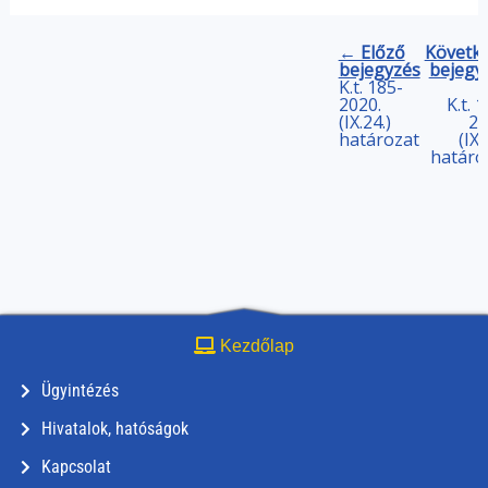
← Előző
Követk
bejegyzés
bejegy
K.t. 185-
2020.
K.t. 
(IX.24.)
20
határozat
(IX.
határo
Kezdőlap
Ügyintézés
Hivatalok, hatóságok
Kapcsolat