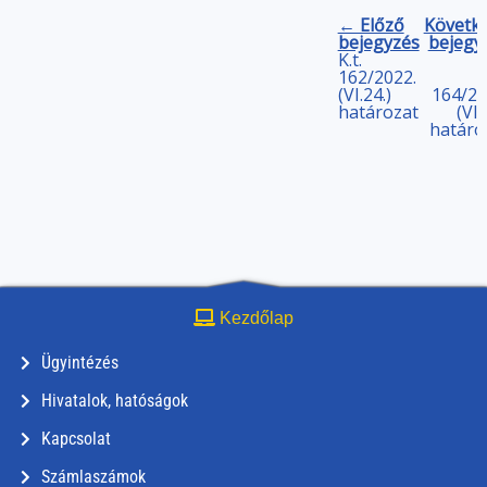
← Előző
Követk
bejegyzés
bejegy
K.t.
162/2022.
(VI.24.)
164/20
határozat
(VI.
határo
Kezdőlap
Ügyintézés
Hivatalok, hatóságok
Kapcsolat
Számlaszámok