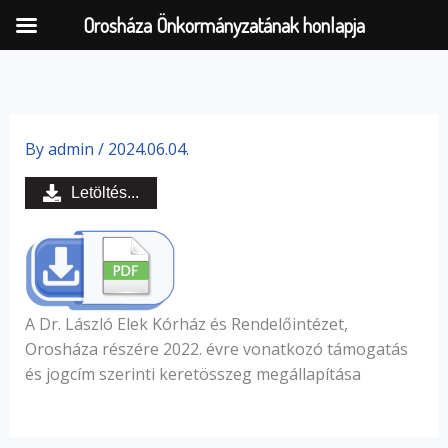
Orosháza Önkormányzatának honlapja
Skip
to
By
admin
/
2024.06.04.
content
Letöltés...
A Dr. László Elek Kórház és Rendelőintézet,
Orosháza részére 2022. évre vonatkozó támogatás
és jogcím szerinti keretösszeg megállapítása