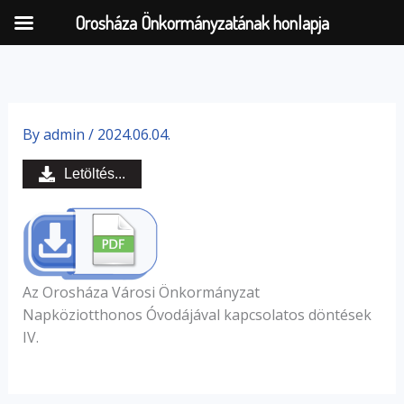
Orosháza Önkormányzatának honlapja
Skip
to
By
admin
/
2024.06.04.
content
Letöltés...
Az Orosháza Városi Önkormányzat
Napköziotthonos Óvodájával kapcsolatos döntések
IV.