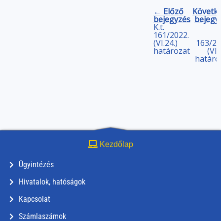
← Előző
Követk
bejegyzés
bejegy
K.t.
161/2022.
(VI.24.)
163/20
határozat
(VI.
határo
Kezdőlap
Ügyintézés
Hivatalok, hatóságok
Kapcsolat
Számlaszámok