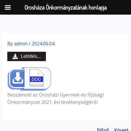
Orosháza Önkormányzatának honlapja
Skip
to
By
admin
/
2024.06.04.
content
Letöltés...
Beszámoló az Orosházi Gyermek-és Ifjúsági
Önkormányzat 2021. évi tevékenységéről
← Előző
Követk