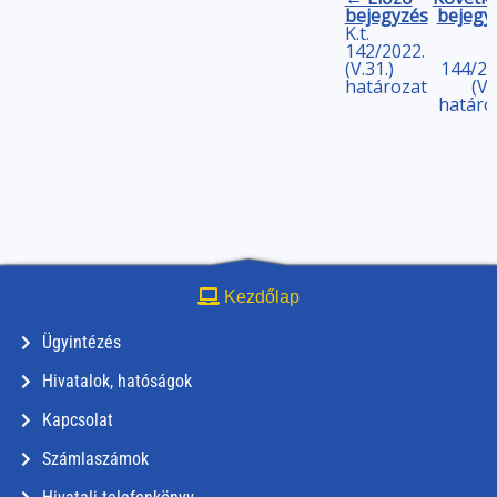
bejegyzés
bejegy
K.t.
142/2022.
(V.31.)
144/20
határozat
(V.
határo
Kezdőlap
Ügyintézés
Hivatalok, hatóságok
Kapcsolat
Számlaszámok