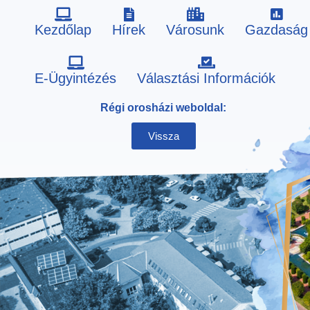
Kezdőlap
Hírek
Városunk
Gazdaság
Skip
E-Ügyintézés
Választási Információk
to
Régi orosházi weboldal:
content
Vissza