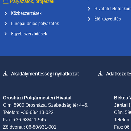
Pályázatok, projektek
Hivatali telefonkön
Közbeszerzések
Élő közvetítés
Európai Uniós pályázatok
Egyéb szerződések
Akadálymentességi nyilatkozat
Adatkezelés
Orosházi Polgármesteri Hivatal
Békés 
Cím: 5900 Orosháza, Szabadság tér 4–6.
Járási 
Telefon: +36-68/413-022
Cím: 59
Fax: +36-68/411-545
Telefon
Zöldvonal: 06-80/931-001
Fax: 06