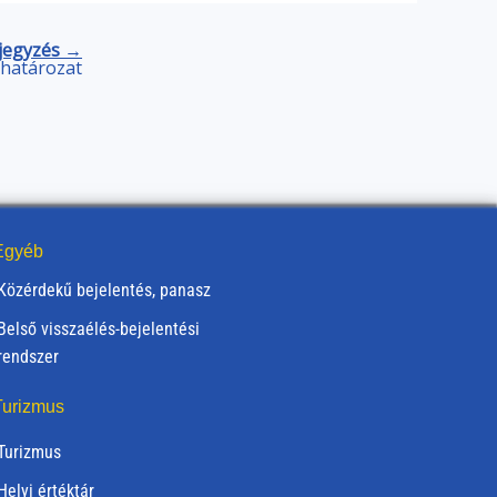
jegyzés →
) határozat
gyéb
Közérdekű bejelentés, panasz
Belső visszaélés-bejelentési
rendszer
urizmus
Turizmus
Helyi értéktár