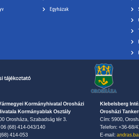
yv
Egyházak
i tájékoztató
Vármegyei Kormányhivatal Orosházi
Klebelsberg Int
Hivatala Kormányablak Osztály
Orosházi Tanker
00 Orosháza, Szabadság tér 3.
Cím: 5900, Oroshá
: 06 (68) 414-043/140
Telefon: +36-68/
 (68) 414-053
E-mail:
andras.ba