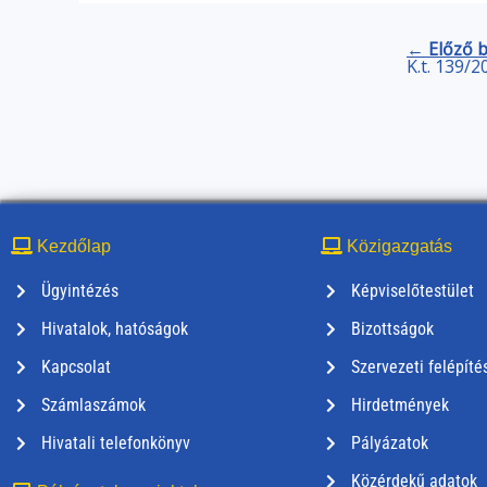
← Előző 
K.t. 139/2
Kezdőlap
Közigazgatás
Ügyintézés
Képviselőtestület
Hivatalok, hatóságok
Bizottságok
Kapcsolat
Szervezeti felépíté
Számlaszámok
Hirdetmények
Hivatali telefonkönyv
Pályázatok
Közérdekű adatok