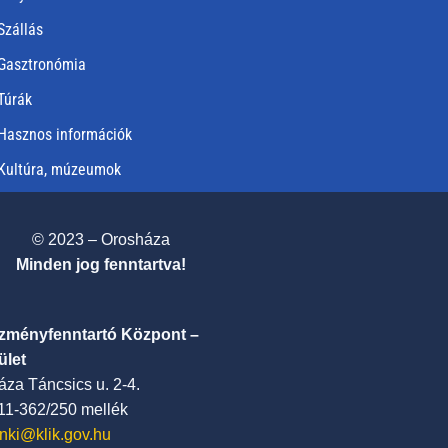
Szállás
Gasztronómia
Túrák
Hasznos információk
Kultúra, múzeumok
© 2023 – Orosháza
Minden jog fenntartva!
ézményfenntartó Központ –
ület
za Táncsics u. 2-4.
411-362/250 mellék
nki@klik.gov.hu