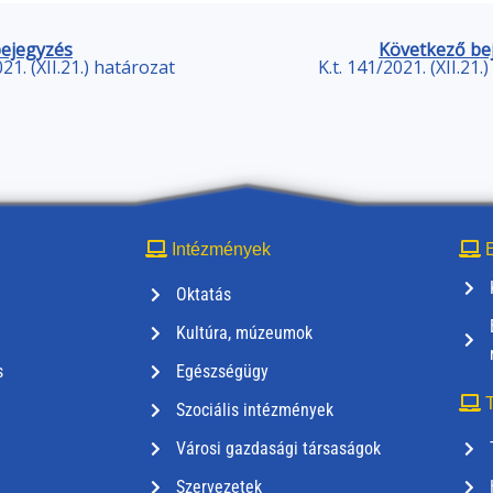
bejegyzés
Következő be
021. (XII.21.) határozat
K.t. 141/2021. (XII.21.
Intézmények
E
Oktatás
Kultúra, múzeumok
s
Egészségügy
T
Szociális intézmények
Városi gazdasági társaságok
Szervezetek