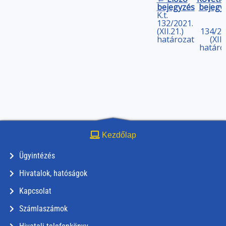
bejegyzés
bejegy
K.t.
132/2021.
(XII.21.)
134/20
határozat
(XII.
határo
Kezdőlap
Ügyintézés
Hivatalok, hatóságok
Kapcsolat
Számlaszámok