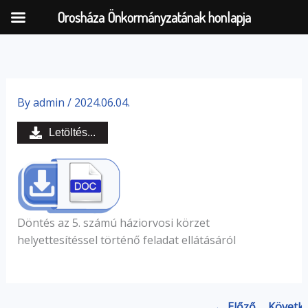
Orosháza Önkormányzatának honlapja
Skip
to
By
admin
/
2024.06.04.
content
Letöltés...
Döntés az 5. számú háziorvosi körzet
helyettesítéssel történő feladat ellátásáról
← Előző
Követk