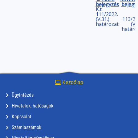
bejegyzés
bejegy
K.t.
111/2022.
(V.31.)
113/20
határozat
(V.
határo
Kezdőlap
Ügyintézés
Hivatalok, hatóságok
Kapcsolat
Számlaszámok