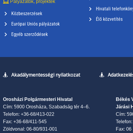
Pályázatok, projektek
Hivatali telefonkön
Közbeszerzések
Élő közvetítés
Európai Uniós pályázatok
Egyéb szerződések
Akadálymentességi nyilatkozat
Adatkezelés
Orosházi Polgármesteri Hivatal
Békés 
Cím: 5900 Orosháza, Szabadság tér 4–6.
Járási 
Telefon: +36-68/413-022
Cím: 59
Fax: +36-68/411-545
Telefon
Zöldvonal: 06-80/931-001
Fax: 06