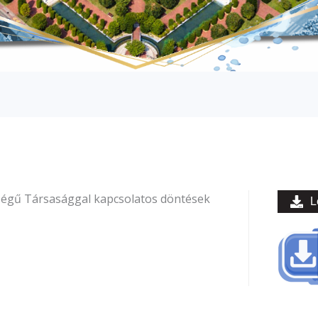
ségű Társasággal kapcsolatos döntések
L