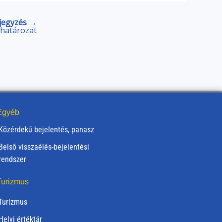
jegyzés →
) határozat
gyéb
Közérdekű bejelentés, panasz
Belső visszaélés-bejelentési
rendszer
urizmus
Turizmus
Helyi értéktár