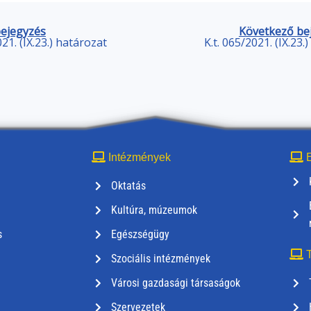
bejegyzés
Következő be
021. (IX.23.) határozat
K.t. 065/2021. (IX.23.
Intézmények
E
Oktatás
Kultúra, múzeumok
s
Egészségügy
T
Szociális intézmények
Városi gazdasági társaságok
Szervezetek