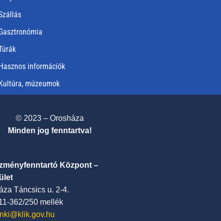
Szállás
Gasztronómia
Túrák
Hasznos információk
Kultúra, múzeumok
© 2023 – Orosháza
Minden jog fenntartva!
ézményfenntartó Központ –
ület
za Táncsics u. 2-4.
411-362/250 mellék
nki@klik.gov.hu