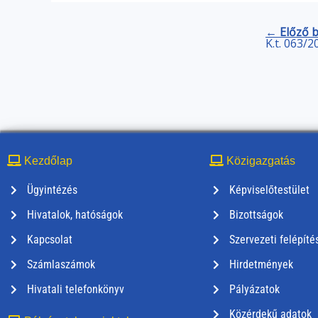
← Előző 
K.t. 063/2
Kezdőlap
Közigazgatás
Ügyintézés
Képviselőtestület
Hivatalok, hatóságok
Bizottságok
Kapcsolat
Szervezeti felépíté
Számlaszámok
Hirdetmények
Hivatali telefonkönyv
Pályázatok
Közérdekű adatok