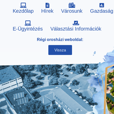
Kezdőlap
Hírek
Városunk
Gazdaság
Skip
E-Ügyintézés
Választási Információk
to
Régi orosházi weboldal:
content
Vissza