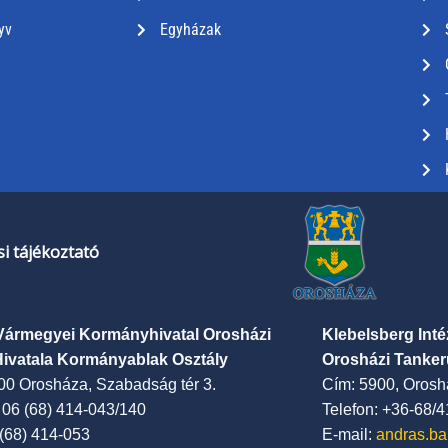
yv
Egyházak
i tájékoztató
Vármegyei Kormányhivatal Orosházi
Klebelsberg Int
Hivatala Kormányablak Osztály
Orosházi Tanker
00 Orosháza, Szabadság tér 3.
Cím: 5900, Oroshá
: 06 (68) 414-043/140
Telefon: +36-68/
 (68) 414-053
E-mail:
andras.ba