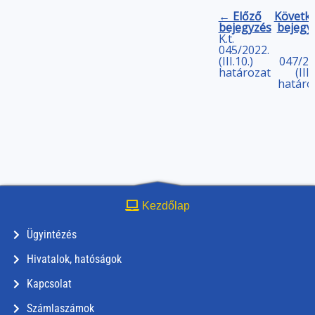
← Előző
Követk
bejegyzés
bejegy
K.t.
045/2022.
(III.10.)
047/20
határozat
(III.
határo
Kezdőlap
Ügyintézés
Hivatalok, hatóságok
Kapcsolat
Számlaszámok