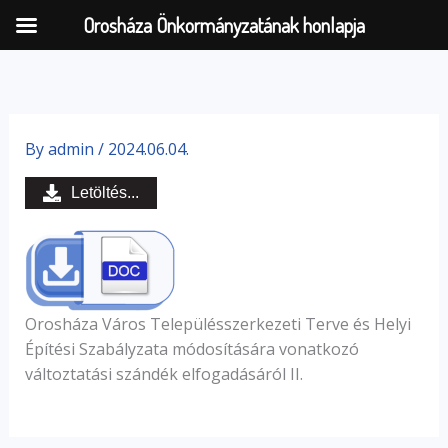
Orosháza Önkormányzatának honlapja
Skip
to
By
admin
/
2024.06.04.
content
Letöltés...
Orosháza Város Településszerkezeti Terve és Helyi
Építési Szabályzata módosítására vonatkozó
változtatási szándék elfogadásáról II.