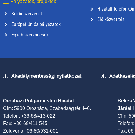
Pályázatok, projektek
Hivatali telefonkön
Közbeszerzések
Élő közvetítés
Európai Uniós pályázatok
Egyéb szerződések
Akadálymentességi nyilatkozat
Adatkezelés
Orosházi Polgármesteri Hivatal
Békés 
Cím: 5900 Orosháza, Szabadság tér 4–6.
Járási 
Telefon: +36-68/413-022
Cím: 59
Fax: +36-68/411-545
Telefon
Zöldvonal: 06-80/931-001
Fax: 06