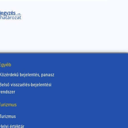
jegyzés →
) határozat
gyéb
Közérdekű bejelentés, panasz
Belső visszaélés-bejelentési
rendszer
urizmus
Turizmus
Helyi értéktár