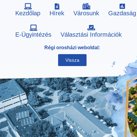
Kezdőlap
Hírek
Városunk
Gazdaság
Skip
E-Ügyintézés
Választási Információk
to
Régi orosházi weboldal:
content
Vissza