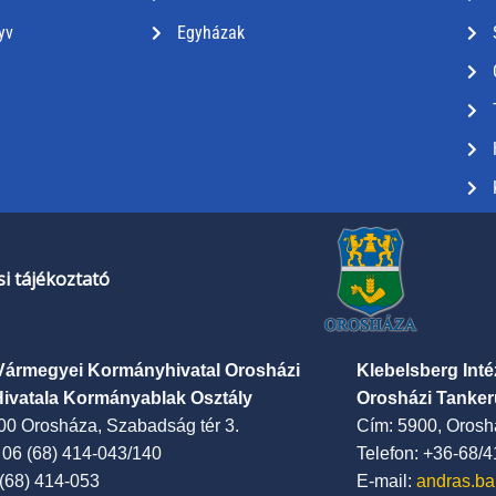
yv
Egyházak
i tájékoztató
Vármegyei Kormányhivatal Orosházi
Klebelsberg Int
Hivatala Kormányablak Osztály
Orosházi Tanker
00 Orosháza, Szabadság tér 3.
Cím: 5900, Oroshá
: 06 (68) 414-043/140
Telefon: +36-68/
 (68) 414-053
E-mail:
andras.ba