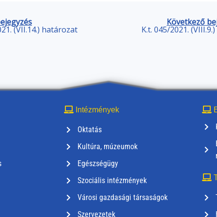
bejegyzés
Következő be
021. (VII.14.) határozat
K.t. 045/2021. (VIII.9.
Intézmények
E
Oktatás
Kultúra, múzeumok
s
Egészségügy
T
Szociális intézmények
Városi gazdasági társaságok
Szervezetek