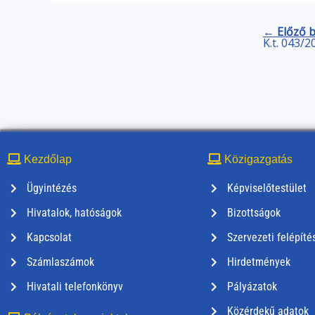
← Előző 
K.t. 043/2
Kezdőlap
Közigazgatás
Ügyintézés
Képviselőtestület
Hivatalok, hatóságok
Bizottságok
Kapcsolat
Szervezeti felépíté
Számlaszámok
Hirdetmények
Hivatali telefonkönyv
Pályázatok
Közérdekű adatok