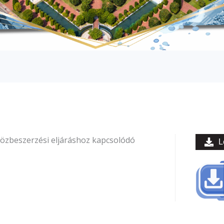
 közbeszerzési eljáráshoz kapcsolódó
L