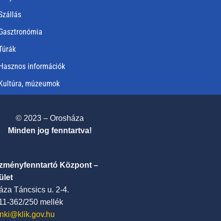
Szállás
Gasztronómia
Túrák
Hasznos információk
Kultúra, múzeumok
© 2023 – Orosháza
Minden jog fenntartva!
ézményfenntartó Központ –
ület
za Táncsics u. 2-4.
411-362/250 mellék
nki@klik.gov.hu