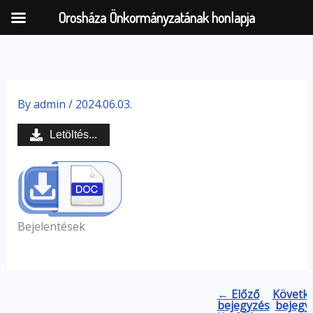
Orosháza Önkormányzatának honlapja
Skip
to
By
admin
/
2024.06.03.
content
Letöltés...
Bejelentések
← Előző
Követk
bejegyzés
bejegy