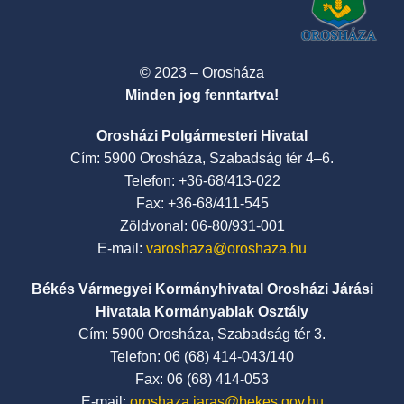
© 2023 – Orosháza
Minden jog fenntartva!
Orosházi Polgármesteri Hivatal
Cím: 5900 Orosháza, Szabadság tér 4–6.
Telefon: +36-68/413-022
Fax: +36-68/411-545
Zöldvonal: 06-80/931-001
E-mail:
varoshaza@oroshaza.hu
Békés Vármegyei Kormányhivatal Orosházi Járási
Hivatala Kormányablak Osztály
Cím: 5900 Orosháza, Szabadság tér 3.
Telefon: 06 (68) 414-043/140
Fax: 06 (68) 414-053
E-mail:
oroshaza.jaras@bekes.gov.hu