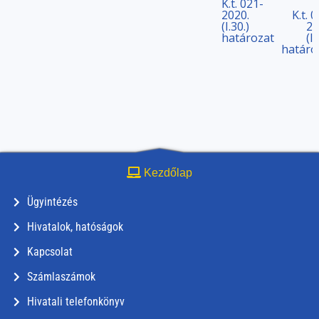
K.t. 021-
2020.
K.t. 
(I.30.)
20
határozat
(I.
határo
Kezdőlap
Ügyintézés
Hivatalok, hatóságok
Kapcsolat
Számlaszámok
Hivatali telefonkönyv