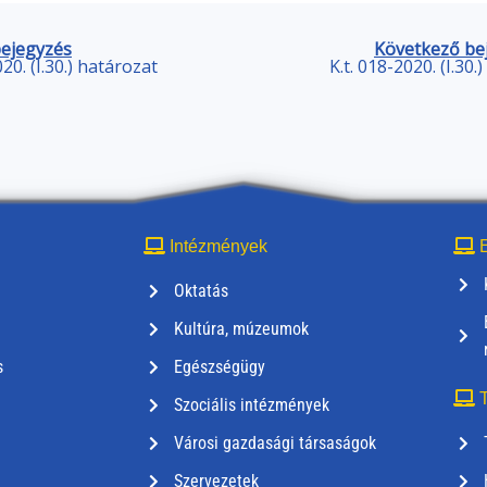
bejegyzés
Következő be
020. (I.30.) határozat
K.t. 018-2020. (I.30.
Intézmények
E
Oktatás
Kultúra, múzeumok
s
Egészségügy
T
Szociális intézmények
Városi gazdasági társaságok
Szervezetek