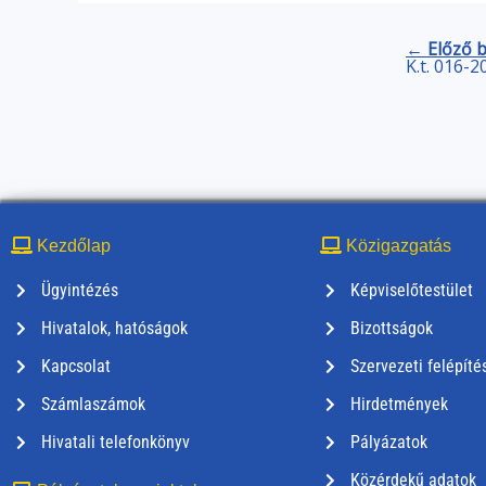
← Előző 
K.t. 016-2
Kezdőlap
Közigazgatás
Ügyintézés
Képviselőtestület
Hivatalok, hatóságok
Bizottságok
Kapcsolat
Szervezeti felépíté
Számlaszámok
Hirdetmények
Hivatali telefonkönyv
Pályázatok
Közérdekű adatok