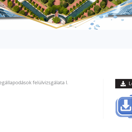
állapodások felülvizsgálata I.
L