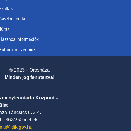
Szállás
Gasztronómia
Túrák
Hasznos információk
Kultúra, múzeumok
© 2023 – Orosháza
Minden jog fenntartva!
ézményfenntartó Központ –
ület
za Táncsics u. 2-4.
411-362/250 mellék
nki@klik.gov.hu