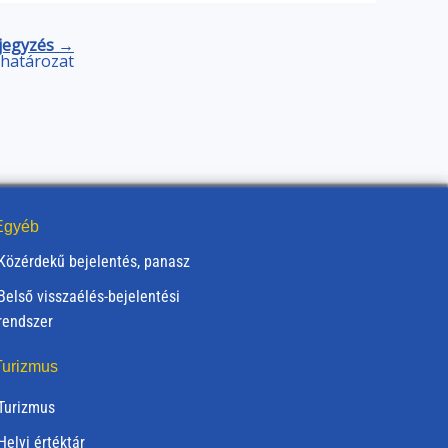
jegyzés →
) határozat
gyéb
Közérdekű bejelentés, panasz
Belső visszaélés-bejelentési
rendszer
urizmus
Turizmus
Helyi értéktár