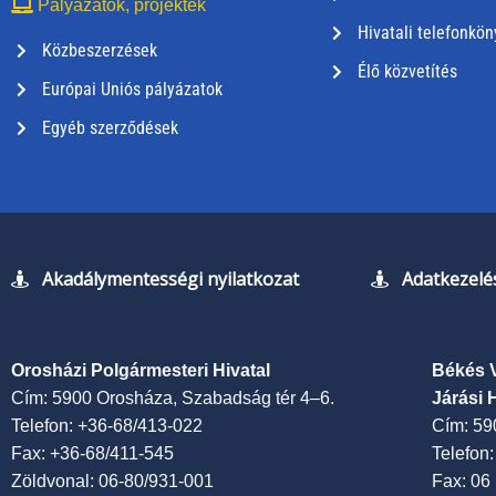
Pályázatok, projektek
Hivatali telefonkön
Közbeszerzések
Élő közvetítés
Európai Uniós pályázatok
Egyéb szerződések
Akadálymentességi nyilatkozat
Adatkezelés
Orosházi Polgármesteri Hivatal
Békés 
Cím: 5900 Orosháza, Szabadság tér 4–6.
Járási 
Telefon: +36-68/413-022
Cím: 59
Fax: +36-68/411-545
Telefon
Zöldvonal: 06-80/931-001
Fax: 06