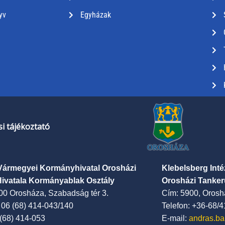
yv
Egyházak
i tájékoztató
Vármegyei Kormányhivatal Orosházi
Klebelsberg Int
Hivatala Kormányablak Osztály
Orosházi Tanker
00 Orosháza, Szabadság tér 3.
Cím: 5900, Oroshá
: 06 (68) 414-043/140
Telefon: +36-68/
 (68) 414-053
E-mail:
andras.ba