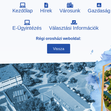
Kezdőlap
Hírek
Városunk
Gazdaság
Skip
E-Ügyintézés
Választási Információk
to
Régi orosházi weboldal:
content
Vissza