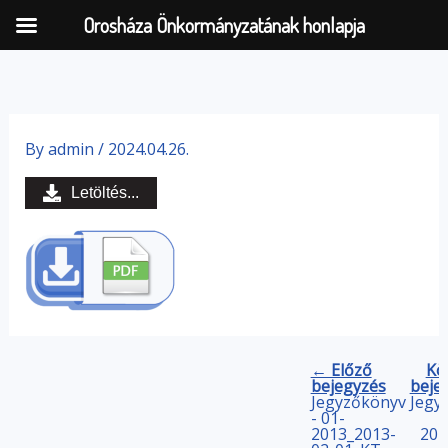
Orosháza Önkormányzatának honlapja
Skip
to
By
admin
/
2024.04.26.
content
Letöltés...
← Előző
Kö
bejegyzés
beje
Jegyzőkönyv
Jegy
- 01-
2013_2013-
201