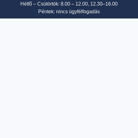
Hétfő – Csütörtök: 8.00 – 12.00, 12.30–16.00
Péntek: nincs ügyfélfogadás