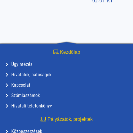
02-01_KT
0
Kezdőlap
Ügyintézés
Hivatalok, hatóságok
Kapcsolat
Számlaszámok
Hivatali telefonkönyv
Pályázatok, projektek
Közbeszerzések