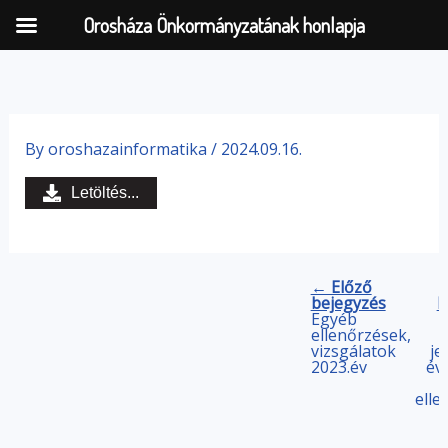
Orosháza Önkormányzatának honlapja
Skip
to
By
oroshazainformatika
/
2024.09.16.
content
Letöltés...
← Előző
bejegyzés
b
Egyéb
ellenőrzések,
vizsgálatok
je
2023.év
év
elle