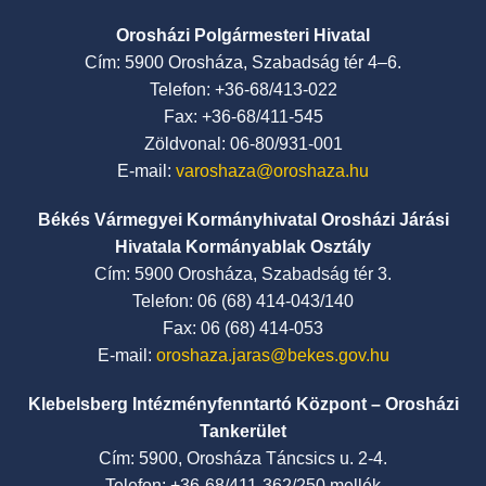
Orosházi Polgármesteri Hivatal
Cím: 5900 Orosháza, Szabadság tér 4–6.
Telefon: +36-68/413-022
Fax: +36-68/411-545
Zöldvonal: 06-80/931-001
E-mail:
varoshaza@oroshaza.hu
Békés Vármegyei Kormányhivatal Orosházi Járási
Hivatala Kormányablak Osztály
Cím: 5900 Orosháza, Szabadság tér 3.
Telefon: 06 (68) 414-043/140
Fax: 06 (68) 414-053
E-mail:
oroshaza.jaras@bekes.gov.hu
Klebelsberg Intézményfenntartó Központ – Orosházi
Tankerület
Cím: 5900, Orosháza Táncsics u. 2-4.
Telefon: +36-68/411-362/250 mellék