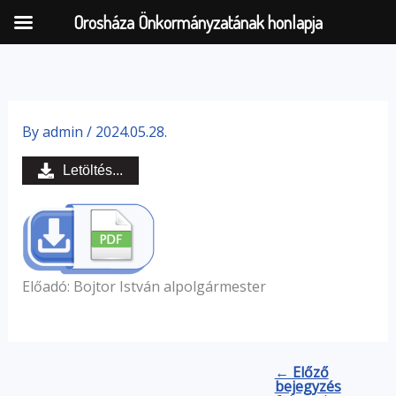
Orosháza Önkormányzatának honlapja
Skip
to
By
admin
/
2024.05.28.
content
Letöltés...
Előadó: Bojtor István alpolgármester
← Előző
bejegyzés