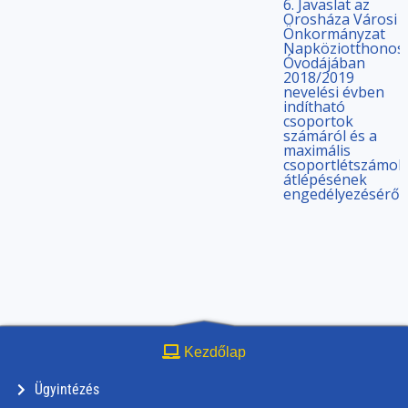
6. Javaslat az
Orosháza Városi
Önkormányzat
Napköziotthonos
Óvodájában
2018/2019
nevelési évben
indítható
csoportok
számáról és a
maximális
csoportlétszámok
átlépésének
engedélyezéséről
Kezdőlap
Ügyintézés