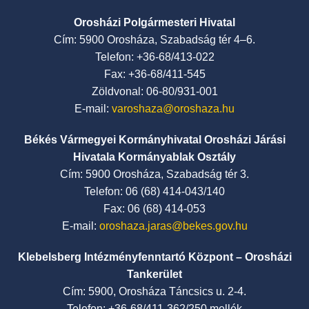
Orosházi Polgármesteri Hivatal
Cím: 5900 Orosháza, Szabadság tér 4–6.
Telefon: +36-68/413-022
Fax: +36-68/411-545
Zöldvonal: 06-80/931-001
E-mail:
varoshaza@oroshaza.hu
Békés Vármegyei Kormányhivatal Orosházi Járási
Hivatala Kormányablak Osztály
Cím: 5900 Orosháza, Szabadság tér 3.
Telefon: 06 (68) 414-043/140
Fax: 06 (68) 414-053
E-mail:
oroshaza.jaras@bekes.gov.hu
Klebelsberg Intézményfenntartó Központ – Orosházi
Tankerület
Cím: 5900, Orosháza Táncsics u. 2-4.
Telefon: +36-68/411-362/250 mellék