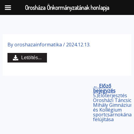
Orosháza Önkormányzatának honlapja
Skip
to
By
oroshazainformatika
/
2024.12.13.
content
Letöltés...
← Előző
bejegyzés
5.)Előterjesztés
Orosházi Táncsics
Mihály Gimnáziu
és Kollégium
sportcsarnokána
felújítása