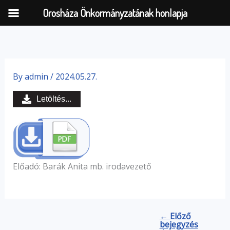
Orosháza Önkormányzatának honlapja
Skip
to
By
admin
/
2024.05.27.
content
Letöltés...
Előadó: Barák Anita mb. irodavezető
← Előző
bejegyzés