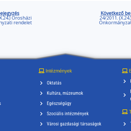
bejegyzés
Következő be
X.24.) Orosházi
24/2011. (X.24
yzati rendelet
Önkormányzati
Intézmények
E
Oktatás
Kultúra, múzeumok
s
Egészségügy
T
Szociális intézmények
Városi gazdasági társaságok