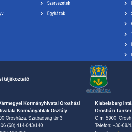
Szervezetek
yv
Egyházak
i tájékoztató
Vármegyei Kormányhivatal Orosházi
Klebelsberg Int
Hivatala Kormányablak Osztály
Orosházi Tanker
00 Orosháza, Szabadság tér 3.
Cím: 5900, Oroshá
: 06 (68) 414-043/140
Telefon: +36-68/