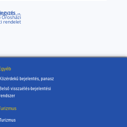
jegyzés →
.) Orosházi
 rendelet
gyéb
Közérdekű bejelentés, panasz
Belső visszaélés-bejelentési
rendszer
urizmus
Turizmus