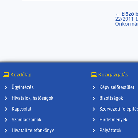
← Előző 
22/2011. (
Önkormán
Kezdőlap
Közigazgatás
Ügyintézés
Képviselőtestület
Hivatalok, hatóságok
Bizottságok
Kapcsolat
Szervezeti felépíté
Számlaszámok
Hirdetmények
Hivatali telefonkönyv
Pályázatok