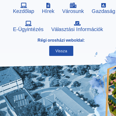
Kezdőlap
Hírek
Városunk
Gazdaság
Skip
E-Ügyintézés
Választási Információk
to
Régi orosházi weboldal:
content
Vissza