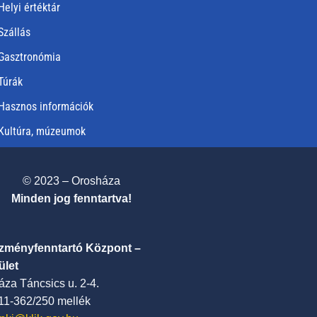
Helyi értéktár
Szállás
Gasztronómia
Túrák
Hasznos információk
Kultúra, múzeumok
© 2023 – Orosháza
Minden jog fenntartva!
ézményfenntartó Központ –
ület
za Táncsics u. 2-4.
411-362/250 mellék