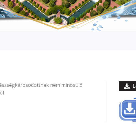
 egészségkárosodottnak nem minősülő
L
ől