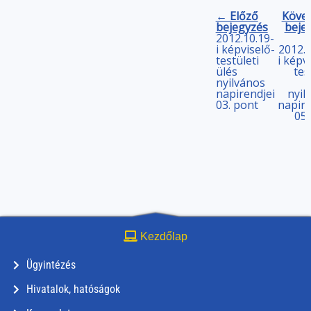
← Előző
Köve
bejegyzés
beje
2012.10.19-
i képviselő-
2012.1
testületi
i képv
ülés
tes
nyilvános
napirendjei
nyil
03. pont
napire
05.
Kezdőlap
Ügyintézés
Hivatalok, hatóságok