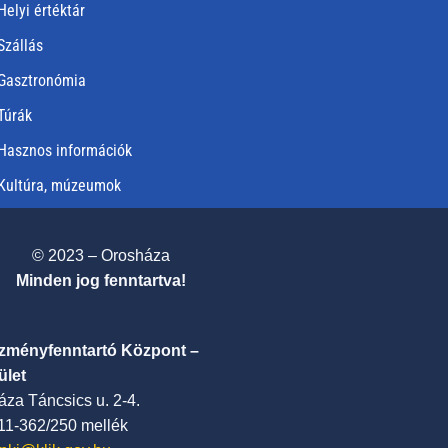
Helyi értéktár
Szállás
Gasztronómia
Túrák
Hasznos információk
Kultúra, múzeumok
© 2023 – Orosháza
Minden jog fenntartva!
ézményfenntartó Központ –
ület
za Táncsics u. 2-4.
411-362/250 mellék