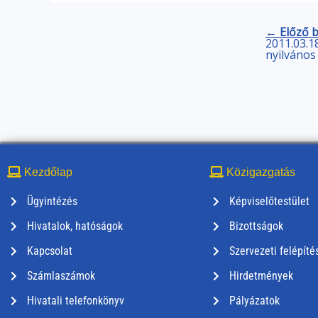
← Előző 
2011.03.18
nyilvános
Kezdőlap
Közigazgatás
Ügyintézés
Képviselőtestület
Hivatalok, hatóságok
Bizottságok
Kapcsolat
Szervezeti felépíté
Számlaszámok
Hirdetmények
Hivatali telefonkönyv
Pályázatok