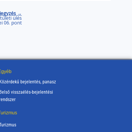
jegyzés →
tületi ülés
i 06. pont
gyéb
Közérdekű bejelentés, panasz
Belső visszaélés-bejelentési
rendszer
urizmus
Turizmus