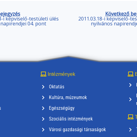
bejegyzés
Következő be
-i képviselő-testületi ülés
2011.03.18-i képviselő-tes
 napirendjei 04. pont
nyilvános napirendje
Intézmények
E
Oktatás
Kultúra, múzeumok
s
Egészségügy
T
Szociális intézmények
Városi gazdasági társaságok