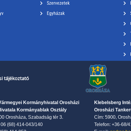
Szervezetek
yv
Egyházak
i tájékoztató
Vármegyei Kormányhivatal Orosházi
Klebelsberg Int
Hivatala Kormányablak Osztály
Orosházi Tanker
00 Orosháza, Szabadság tér 3.
Cím: 5900, Oroshá
: 06 (68) 414-043/140
Telefon: +36-68/