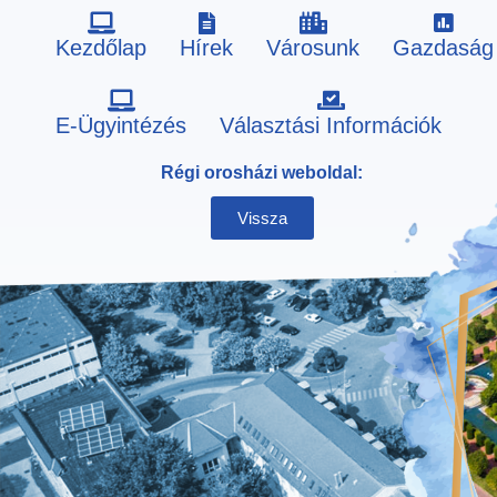
Kezdőlap
Hírek
Városunk
Gazdaság
Skip
E-Ügyintézés
Választási Információk
to
Régi orosházi weboldal:
content
Vissza