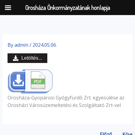
Orosháza Önkormányzatának honlapja
Skip
to
By
admin
/
2024.05.06.
content
Letöltés...
Orosháza-Gyopárosi Gyógyfürdő Zrt. egyesülése az
Orosházi Városüzemeltetési és Szolgáltató Zrt-vel
← Előző
Köve