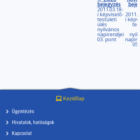
bejegyzés
beje
2011.03.18-
i képviselő-
2011.0
testületi
i képv
ülés
tes
nyilvános
napirendjei
nyil
03. pont
napire
05.
Kezdőlap
Ügyintézés
Hivatalok, hatóságok
Kapcsolat