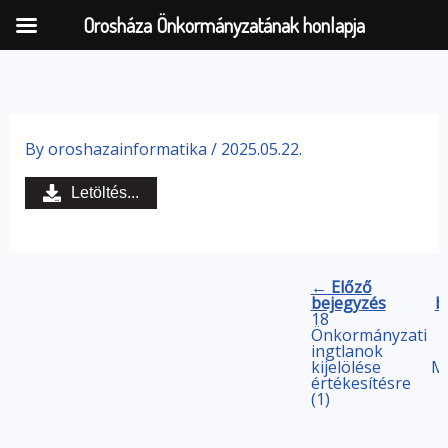
Orosháza Önkormányzatának honlapja
Skip
to
By
oroshazainformatika
/
2025.05.22.
content
Letöltés...
← Előző
bejegyzés
b
18
Önkormányzati
ingtlanok
kijelölése
M
értékesítésre
(1)