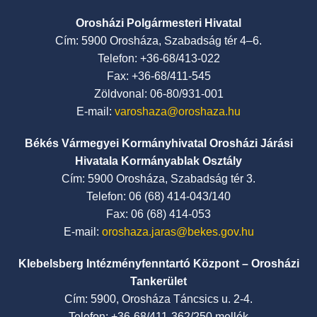
Orosházi Polgármesteri Hivatal
Cím: 5900 Orosháza, Szabadság tér 4–6.
Telefon: +36-68/413-022
Fax: +36-68/411-545
Zöldvonal: 06-80/931-001
E-mail:
varoshaza@oroshaza.hu
Békés Vármegyei Kormányhivatal Orosházi Járási
Hivatala Kormányablak Osztály
Cím: 5900 Orosháza, Szabadság tér 3.
Telefon: 06 (68) 414-043/140
Fax: 06 (68) 414-053
E-mail:
oroshaza.jaras@bekes.gov.hu
Klebelsberg Intézményfenntartó Központ – Orosházi
Tankerület
Cím: 5900, Orosháza Táncsics u. 2-4.
Telefon: +36-68/411-362/250 mellék