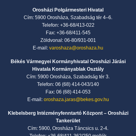
Orosházi Polgármesteri Hivatal
Cím: 5900 Orosháza, Szabadság tér 4–6.
Telefon: +36-68/413-022
Fax: +36-68/411-545
Zöldvonal: 06-80/931-001
E-mail:
varoshaza@oroshaza.hu
Békés Vármegyei Kormányhivatal Orosházi Járási
Hivatala Kormányablak Osztály
Cím: 5900 Orosháza, Szabadság tér 3.
Telefon: 06 (68) 414-043/140
Fax: 06 (68) 414-053
E-mail:
oroshaza.jaras@bekes.gov.hu
Klebelsberg Intézményfenntartó Központ – Orosházi
Tankerület
Cím: 5900, Orosháza Táncsics u. 2-4.
Telefon: +36-68/411-362/250 mellék