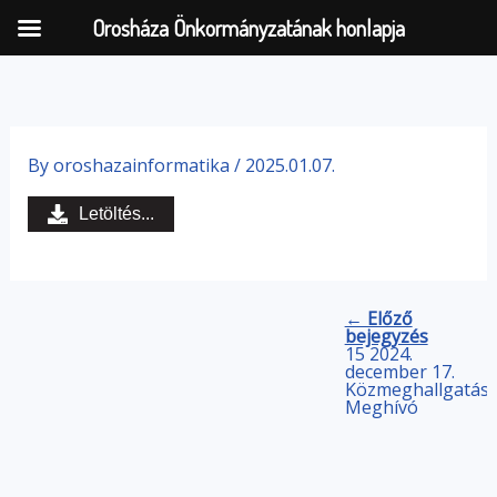
Orosháza Önkormányzatának honlapja
Skip
to
By
oroshazainformatika
/
2025.01.07.
content
Letöltés...
← Előző
bejegyzés
15 2024.
december 17.
Közmeghallgatás
Meghívó