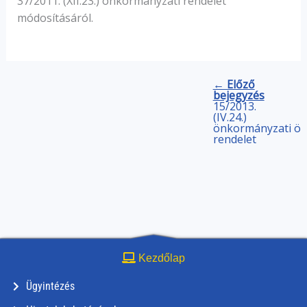
37/2011. (XII.23.) önkormányzati rendelet
módosításáról.
← Előző
bejegyzés
15/2013.
(IV.24.)
önkormányzati
ön
rendelet
Kezdőlap
Ügyintézés