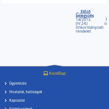
← Előző
bejegyzés
14/2013.
16
(IV.24.)
ön
önkormányzati
rendelet
Kezdőlap
Ügyintézés
Hivatalok, hatóságok
Kapcsolat
Számlaszámok