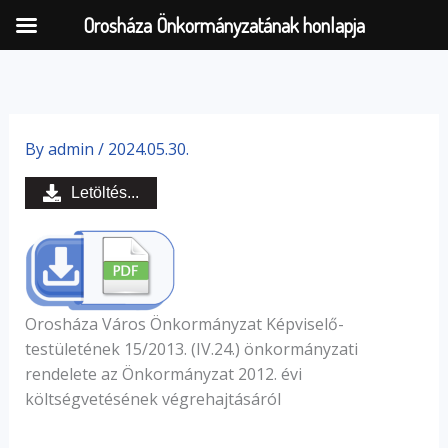
Orosháza Önkormányzatának honlapja
Skip
to
By
admin
/
2024.05.30.
content
Letöltés...
Orosháza Város Önkormányzat Képviselő-
testületének 15/2013. (IV.24.) önkormányzati
rendelete az Önkormányzat 2012. évi
költségvetésének végrehajtásáról