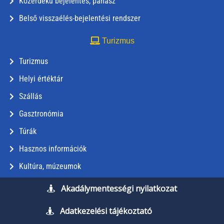
Közérdekű bejelentés, panasz
Belső visszaélés-bejelentési rendszer
Turizmus
Turizmus
Helyi értéktár
Szállás
Gasztronómia
Túrák
Hasznos információk
Kultúra, múzeumok
Akadálymentességi nyilatkozat
Adatkezelési tájékoztató