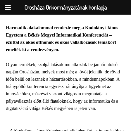
Orosháza Önkormányzatának honlapja
Harmadik alakalommal rendezte meg a Kodolányi János
Skip
Egyetem a Békés Megyei Informatikai Konferenciát –
to
ezúttal az okos otthonok és okos vállalkozások témakört
content
emelték ki a rendezvényen.
Olyan termékek, szolgáltatások mutatkoztak be január utolsó
napján Orosházán, melyek most még a jövőt jelentik, de rövid
időn belül ott lesznek a háztartásokban, a mindennapokban. A
hiánypótló konferencia egyrészt ráirányítja a figyelmet az
innovációkra, másrészt viszont világosan megmutatja a
pályaválasztás előtt álló fiataloknak, hogy
az informatika és a
digitalizáció világa Békés megyében is jelen van.
–
A Kodolányi János Egyetem mindig élen járt az innovációban,