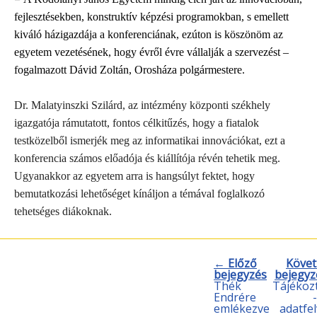
fejlesztésekben, konstruktív képzési programokban, s emellett
kiváló házigazdája a konferenciának, ezúton is köszönöm az
egyetem vezetésének, hogy évről évre vállalják a szervezést –
fogalmazott Dávid Zoltán, Orosháza polgármestere.
Dr. Malatyinszki Szilárd, az intézmény központi székhely
igazgatója rámutatott, fontos célkitűzés, hogy a fiatalok
testközelből ismerjék meg az informatikai innovációkat, ezt a
konferencia számos előadója és kiállítója révén tehetik meg.
Ugyanakkor az egyetem arra is hangsúlyt fektet, hogy
bemutatkozási lehetőséget kínáljon a témával foglalkozó
tehetséges diákoknak.
← Előző
Követ
bejegyzés
bejegy
Thék
Tájékoz
Endrére
emlékezve
adatfel