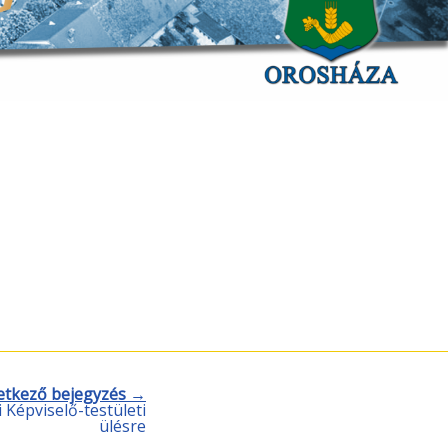
etkező bejegyzés →
i Képviselő-testületi
ülésre