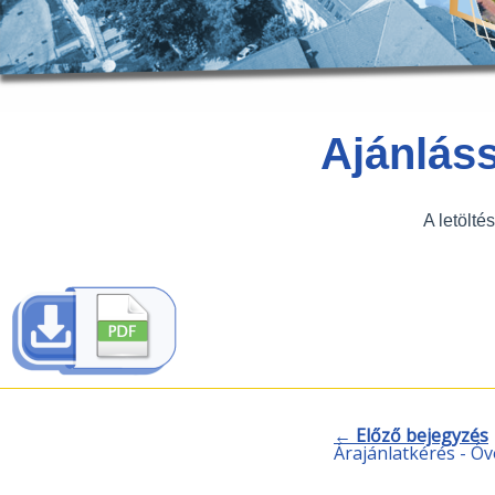
Ajánlás
A letölté
← Előző bejegyzés
Árajánlatkérés - Óv