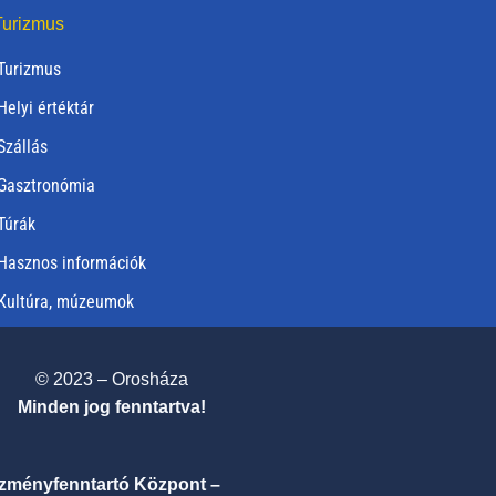
urizmus
Turizmus
Helyi értéktár
Szállás
Gasztronómia
Túrák
Hasznos információk
Kultúra, múzeumok
© 2023 – Orosháza
Minden jog fenntartva!
ézményfenntartó Központ –