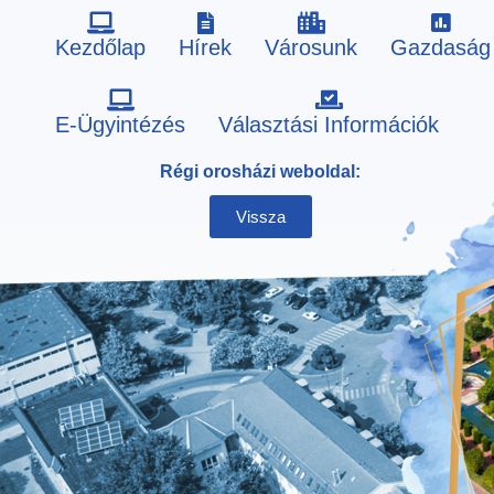
Kezdőlap
Hírek
Városunk
Gazdaság
Skip
E-Ügyintézés
Választási Információk
to
Régi orosházi weboldal:
content
Vissza