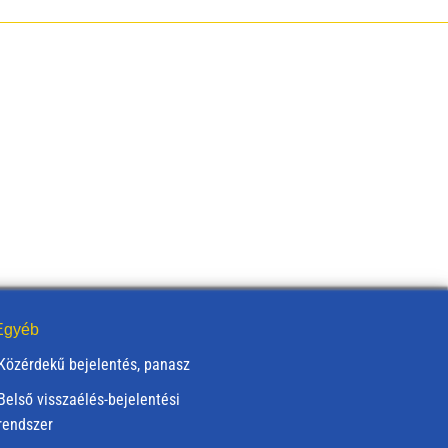
gyéb
Közérdekű bejelentés, panasz
Belső visszaélés-bejelentési
rendszer