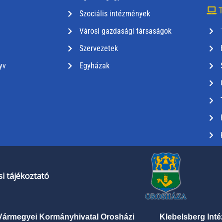
T
Szociális intézmények
Városi gazdasági társaságok
Szervezetek
yv
Egyházak
i tájékoztató
Vármegyei Kormányhivatal Orosházi
Klebelsberg Int