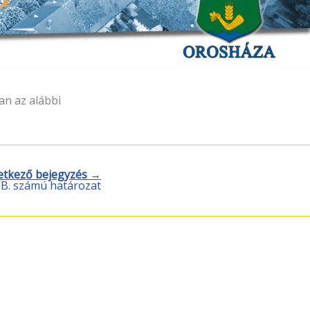
an az alábbi
etkező bejegyzés →
HVB. számú határozat