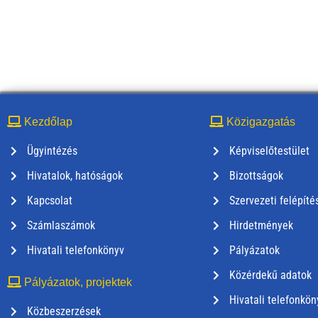
Kezdőlap
Közigazgatás
Ügyintézés
Képviselőtestület
Hivatalok, hatóságok
Bizottságok
Kapcsolat
Szervezeti felépíté
Számlaszámok
Hirdetmények
Hivatali telefonkönyv
Pályázatok
Közérdekű adatok
Pályázatok, projektek
Hivatali telefonkön
Közbeszerzések