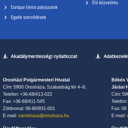
Élő közvetítés
Európai Uniós pályázatok
Egyéb szerződések
Akadálymentességi nyilatkozat
Adatkezelés
Orosházi Polgármesteri Hivatal
Békés 
Cím: 5900 Orosháza, Szabadság tér 4–6.
Járási 
Telefon: +36-68/413-022
Cím: 59
Fax: +36-68/411-545
Telefon
Zöldvonal: 06-80/931-001
Fax: 06
E-mail:
varoshaza@oroshaza.hu
E-mail: