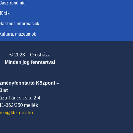
Gasztronómia
Túrák
Hasznos információk
Kultúra, múzeumok
© 2023 – Orosháza
Minden jog fenntartva!
ézményfenntartó Központ –
ület
za Táncsics u. 2-4.
411-362/250 mellék
nki@klik.gov.hu