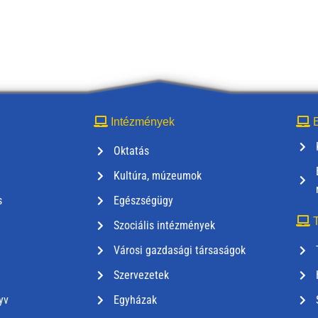
Intézmények
E
Oktatás
Kultúra, múzeumok
s
Egészségügy
T
Szociális intézmények
Városi gazdasági társaságok
Szervezetek
yv
Egyházak