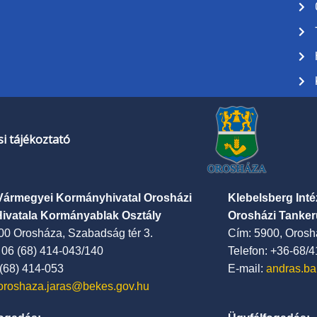
i tájékoztató
Vármegyei Kormányhivatal Orosházi
Klebelsberg Int
Hivatala Kormányablak Osztály
Orosházi Tanker
00 Orosháza, Szabadság tér 3.
Cím: 5900, Oroshá
: 06 (68) 414-043/140
Telefon: +36-68/
 (68) 414-053
E-mail:
andras.ba
oroshaza.jaras@bekes.gov.hu