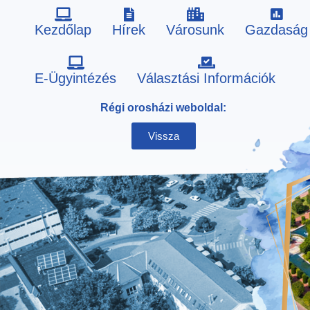
Kezdőlap
Hírek
Városunk
Gazdaság
Skip
E-Ügyintézés
Választási Információk
to
Régi orosházi weboldal:
content
Vissza