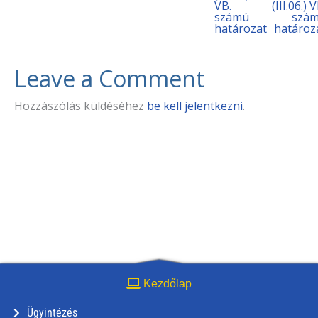
VB.
(III.06.) 
számú
szá
határozat
határoz
Leave a Comment
Hozzászólás küldéséhez
be kell jelentkezni
.
Kezdőlap
Ügyintézés