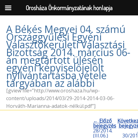
Orosháza Önkormányzatának honlapja
A Békés Megyei 04. számú
Országgyűlési Egyéni
Skip
Választókerületi Választási
to
Bizottság 2014. március 06-
content
án megtartott ülésén
egyéni képviselőjelölt
nyilvántartásba vétele
tárgyában az alábbi
[gview file=”http://www.oroshaza.hu/wp-
content/uploads/2014/03/29-2014-2014-03-06-
Horváth-Marianna-adatok-nélkül.pdf”]
← Előző
Követke
bejegyzés
bejegyz
28/2014.
(III.06.)
30/201