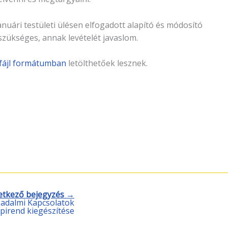
anuári testületi ülésen elfogadott alapító és módosító
zükséges, annak levételét javaslom.
fájl formátumban
letölthetőek lesznek.
etkező bejegyzés →
sadalmi Kapcsolatok
pirend kiegészítése