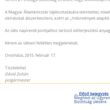
A Magyar Államkincstár tájékoztatására tekintettel, mivel
okiratokat átszerkeszteni, ezért az „Intézmények alapít
Az ülés napirendi pontjaihoz tartozó előterjesztési anya
Kérem az ülésen feltétlen megjelenését.
Orosháza, 2015. február 17.
Tisztelettel:
Dávid Zoltán
polgármester
← Előző bejegyzés
Meghívó az Ügyren
Bizottság ülésére