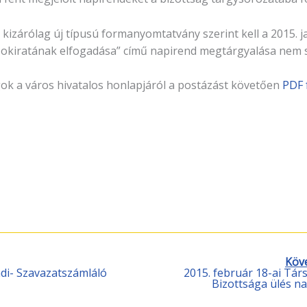
 kizárólag új típusú formanyomtatvány szerint kell a 2015. j
ó okiratának elfogadása” című napirend megtárgyalása nem s
gok a város hivatalos honlapjáról a postázást követően
PDF 
Köv
di- Szavazatszámláló
2015. február 18-ai Tár
Bizottsága ülés na