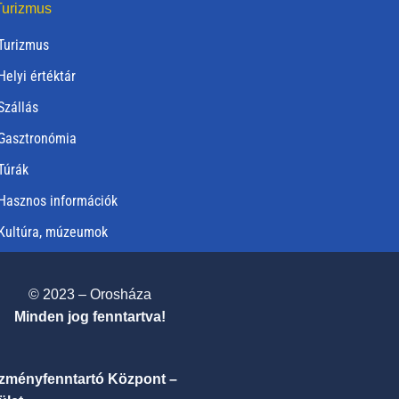
urizmus
Turizmus
Helyi értéktár
Szállás
Gasztronómia
Túrák
Hasznos információk
Kultúra, múzeumok
© 2023 – Orosháza
Minden jog fenntartva!
ézményfenntartó Központ –