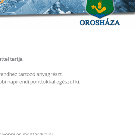
tel tartja.
endhez tartozó anyagrészt.
bi napirendi ponttokkal egészül ki:
elvenni és megtárgyalni.