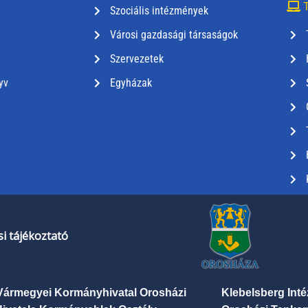
T
Szociális intézmények
Városi gazdasági társaságok
Szervezetek
yv
Egyházak
i tájékoztató
Vármegyei Kormányhivatal Orosházi
Klebelsberg Int