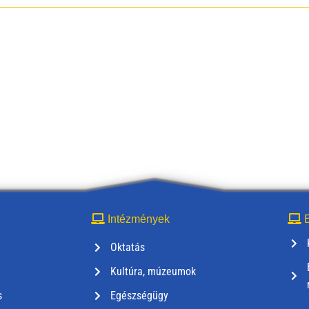
Intézmények
E
Oktatás
Kultúra, múzeumok
s
Egészségügy