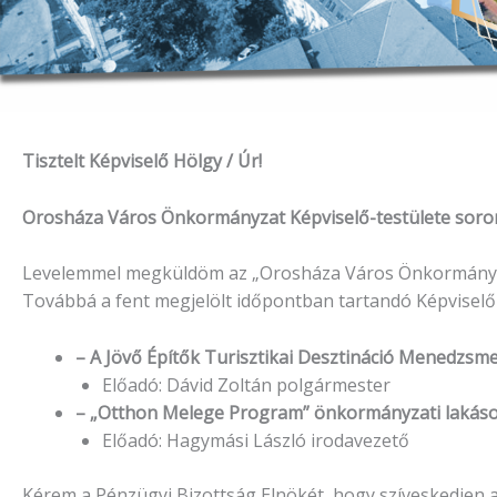
Tisztelt Képviselő Hölgy / Úr!
Orosháza Város Önkormányzat Képviselő-testülete soron kö
Levelemmel megküldöm az „Orosháza Város Önkormányzat
Továbbá a fent megjelölt időpontban tartandó Képviselő-
– A Jövő Építők Turisztikai Desztináció Menedzsm
Előadó: Dávid Zoltán polgármester
– „Otthon Melege Program” önkormányzati lakások
Előadó: Hagymási László irodavezető
Kérem a Pénzügyi Bizottság Elnökét, hogy szíveskedjen a