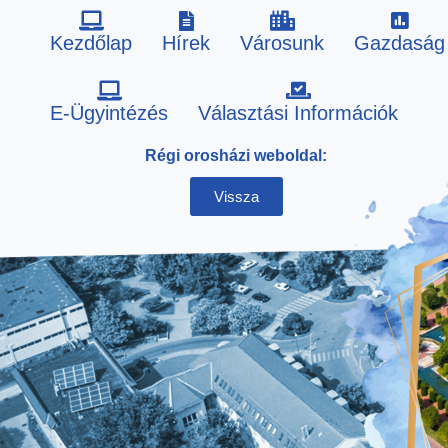
Kezdőlap
Hírek
Városunk
Gazdaság
Skip
E-Ügyintézés
Választási Információk
to
Régi orosházi weboldal:
content
Vissza