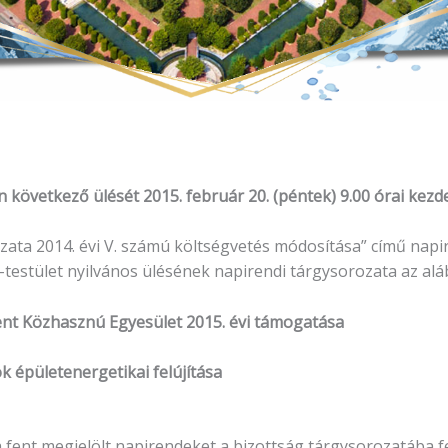
vetkező ülését 2015. február 20. (péntek) 9.00 órai kezdet
a 2014. évi V. számú költségvetés módosítása” című napir
testület nyilvános ülésének napirendi tárgysorozata az aláb
ent Közhasznú Egyesület 2015. évi támogatása
 épületenergetikai felújítása
 fent megjelölt napirendeket a bizottság tárgysorozatába f