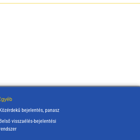
gyéb
Közérdekű bejelentés, panasz
Belső visszaélés-bejelentési
rendszer