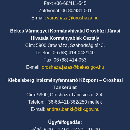
Fax: +36-68/411-545
Zöldvonal: 06-80/931-001
E-mail:
varoshaza@oroshaza.hu
Békés Vármegyei Kormányhivatal Orosházi Járási
Hivatala Kormányablak Osztály
Cím: 5900 Orosháza, Szabadság tér 3.
Telefon: 06 (68) 414-043/140
Fax: 06 (68) 414-053
E-mail:
oroshaza.jaras@bekes.gov.hu
Klebelsberg Intézményfenntartó Központ – Orosházi
Tankerület
Cím: 5900, Orosháza Táncsics u. 2-4.
Telefon: +36-68/411-362/250 mellék
E-mail:
andras.banki@klik.gov.hu
Ügyfélfogadás:
Hétfő: 8.00 – 12.00, 12.30 – 16.00