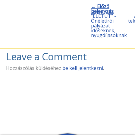
← Előző
bejegyzés
"ÉLETÚT" -
Önéletírói
te
pályázat
időseknek,
nyugdíjasoknak
Leave a Comment
Hozzászólás küldéséhez
be kell jelentkezni
.