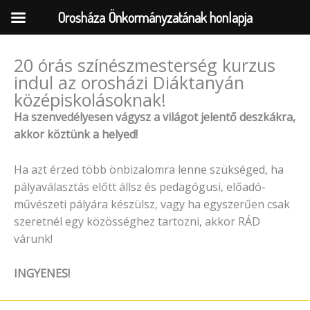
Orosháza Önkormányzatának honlapja
20 órás színészmesterség kurzus
Skip
indul az orosházi Diáktanyán
to
középiskolásoknak!
content
Ha szenvedélyesen vágysz a világot jelentő deszkákra,
akkor köztünk a helyed!
Ha azt érzed több önbizalomra lenne szükséged, ha
pályaválasztás előtt állsz és pedagógusi, előadó-
művészeti pályára készülsz, vagy ha egyszerűen csak
szeretnél egy közösséghez tartozni, akkor RÁD
várunk!
INGYENES!