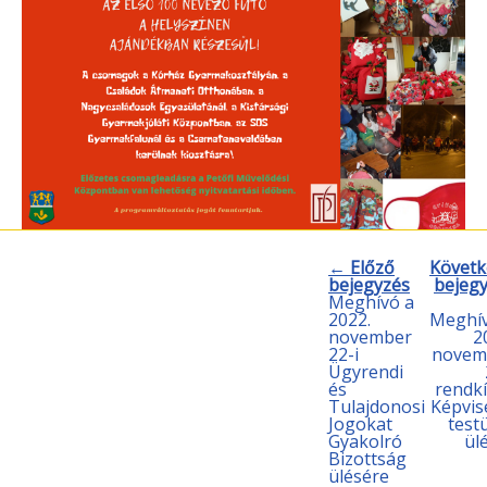
← Előző
Követk
bejegyzés
bejeg
Meghívó a
2022.
Meghív
november
2
22-i
novem
Ügyrendi
és
rendkí
Tulajdonosi
Képvis
Jogokat
testü
Gyakolró
ül
Bizottság
ülésére