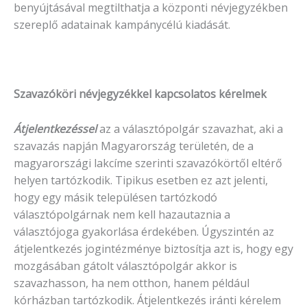
benyújtásával megtilthatja a központi névjegyzékben
szereplő adatainak kampánycélú kiadását.
Szavazóköri névjegyzékkel kapcsolatos kérelmek
Átjelentkezéssel
az a választópolgár szavazhat, aki a
szavazás napján Magyarország területén, de a
magyarországi lakcíme szerinti szavazókörtől eltérő
helyen tartózkodik. Tipikus esetben ez azt jelenti,
hogy egy másik településen tartózkodó
választópolgárnak nem kell hazautaznia a
választójoga gyakorlása érdekében. Úgyszintén az
átjelentkezés jogintézménye biztosítja azt is, hogy egy
mozgásában gátolt választópolgár akkor is
szavazhasson, ha nem otthon, hanem például
kórházban tartózkodik. Átjelentkezés iránti kérelem