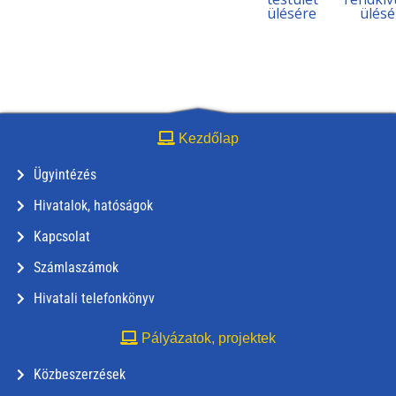
ülésére
ülésé
Kezdőlap
Ügyintézés
Hivatalok, hatóságok
Kapcsolat
Számlaszámok
Hivatali telefonkönyv
Pályázatok, projektek
Közbeszerzések