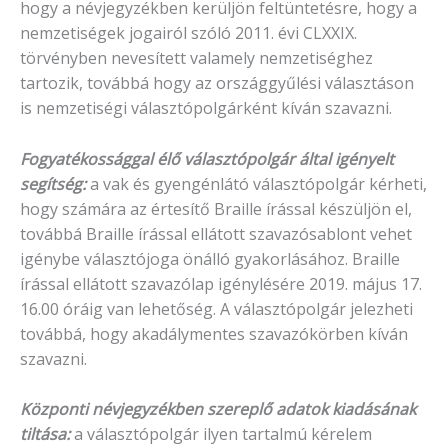
hogy a névjegyzékben kerüljön feltüntetésre, hogy a
nemzetiségek jogairól szóló 2011. évi CLXXIX.
törvényben nevesített valamely nemzetiséghez
tartozik, továbbá hogy az országgyűlési választáson
is nemzetiségi választópolgárként kíván szavazni.
Fogyatékossággal élő választópolgár által igényelt
segítség:
a vak és gyengénlátó választópolgár kérheti,
hogy számára az értesítő Braille írással készüljön el,
továbbá Braille írással ellátott szavazósablont vehet
igénybe választójoga önálló gyakorlásához. Braille
írással ellátott szavazólap igénylésére 2019. május 17.
16.00 óráig van lehetőség. A választópolgár jelezheti
továbbá, hogy akadálymentes szavazókörben kíván
szavazni.
Központi névjegyzékben szereplő adatok kiadásának
tiltása:
a választópolgár ilyen tartalmú kérelem