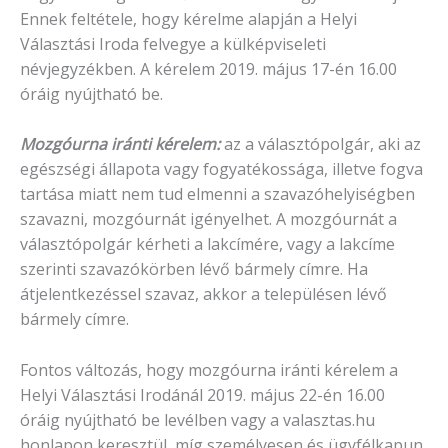
Ennek feltétele, hogy kérelme alapján a Helyi
Választási Iroda felvegye a külképviseleti
névjegyzékben. A kérelem 2019. május 17-én 16.00
óráig nyújtható be.
Mozgóurna iránti kérelem:
az a választópolgár, aki az
egészségi állapota vagy fogyatékossága, illetve fogva
tartása miatt nem tud elmenni a szavazóhelyiségben
szavazni, mozgóurnát igényelhet. A mozgóurnát a
választópolgár kérheti a lakcímére, vagy a lakcíme
szerinti szavazókörben lévő bármely címre. Ha
átjelentkezéssel szavaz, akkor a településen lévő
bármely címre.
Fontos változás, hogy mozgóurna iránti kérelem a
Helyi Választási Irodánál 2019. május 22-én 16.00
óráig nyújtható be levélben vagy a valasztas.hu
honlapon keresztül, míg személyesen és ügyfélkapun