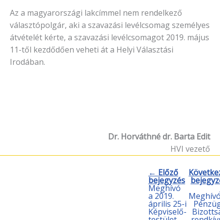
Az a magyarországi lakcímmel nem rendelkező
választópolgár, aki a szavazási levélcsomag személyes
átvételét kérte, a szavazási levélcsomagot 2019. május
11-től kezdődően veheti át a Helyi Választási
Irodában.
Dr. Horváthné dr. Barta Edit
HVI vezető
← Előző
Követke
bejegyzés
bejegyz
Meghívó
a 2019.
Meghívó
április 25-i
Pénzüg
Képviselő-
Bizotts
testület
rendkív