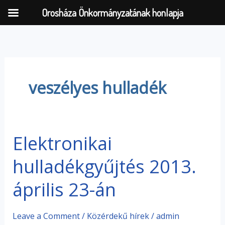
Orosháza Önkormányzatának honlapja
Skip
to
content
veszélyes hulladék
Elektronikai
Elektronikai
hulladékgyűjtés
hulladékgyűjtés 2013.
2013.
április
április 23-án
23-
án
Leave a Comment
/
Közérdekű hírek
/
admin