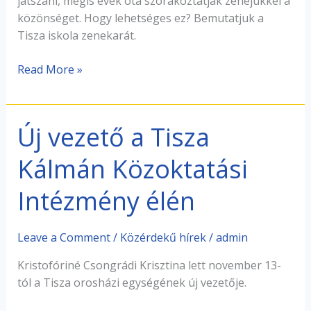
játszani, mégis évek óta szórakoztatják zenéjükkel a
közönséget. Hogy lehetséges ez? Bemutatjuk a
Tisza iskola zenekarát.
Read More »
Új vezető a Tisza
Új
vezető
Kálmán Közoktatási
a
Tisza
Intézmény élén
Kálmán
Közoktatási
Intézmény
Leave a Comment
/
Közérdekű hírek
/
admin
élén
Kristofóriné Csongrádi Krisztina lett november 13-
tól a Tisza orosházi egységének új vezetője.