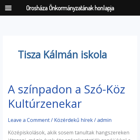
Orosháza Önkormányzatának honlapja
Skip
to
content
Tisza Kálmán iskola
A színpadon a Szó-Köz
A
színpadon
Kultúrzenekar
a
Szó-
Köz
Leave a Comment
/
Közérdekű hírek
/
admin
Kultúrzenekar
Középiskolások, akik sosem tanultak hangszereken