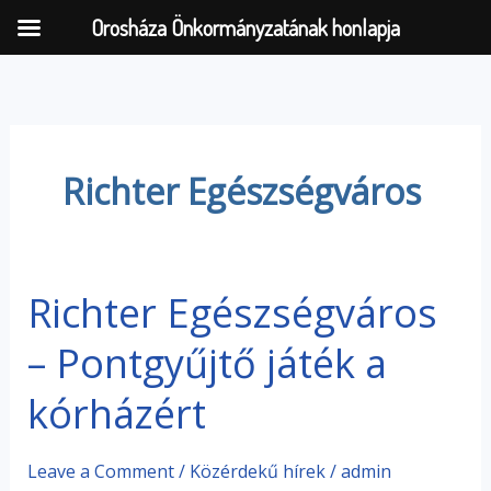
Orosháza Önkormányzatának honlapja
Skip
to
content
Richter Egészségváros
Richter Egészségváros
Richter
Egészségváros
– Pontgyűjtő játék a
–
Pontgyűjtő
kórházért
játék
a
kórházért
Leave a Comment
/
Közérdekű hírek
/
admin