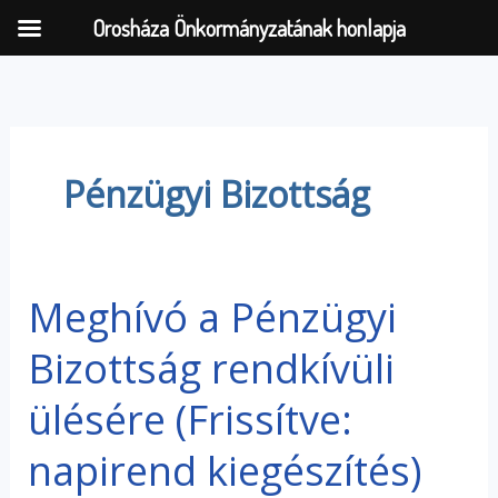
Orosháza Önkormányzatának honlapja
Skip
to
content
Pénzügyi Bizottság
Meghívó a Pénzügyi
Meghívó
a
Bizottság rendkívüli
Pénzügyi
Bizottság
ülésére (Frissítve:
rendkívüli
ülésére
napirend kiegészítés)
(Frissítve: