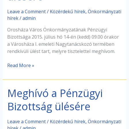
ülésére
Leave a Comment
/
Közérdekű hírek
,
Önkormányzati
hírek
/
admin
Orosháza Város Önkormányzatának Pénzügyi
Bizottsága 2015. július hó 14-én (kedd) 09.00 órakor
a Városháza I. emeleti Nagytanácskozó termében
rendkívüli ülést tart, melyre tisztelettel meghívom.
Read More »
Meghívó a Pénzügyi
Meghívó
a
Bizottság ülésére
Pénzügyi
Bizottság
ülésére
Leave a Comment
/
Közérdekű hírek
,
Önkormányzati
hírek
/
admin