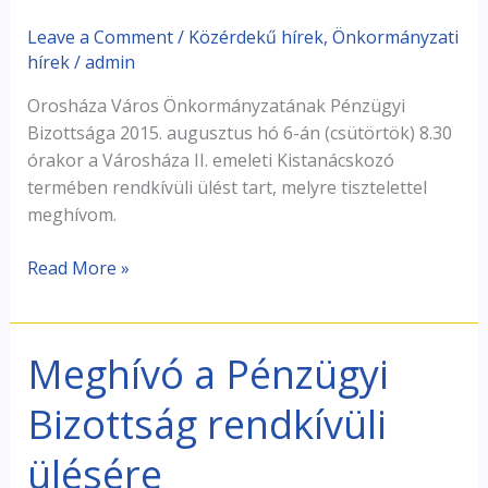
ülésére
Leave a Comment
/
Közérdekű hírek
,
Önkormányzati
hírek
/
admin
Orosháza Város Önkormányzatának Pénzügyi
Bizottsága 2015. augusztus hó 6-án (csütörtök) 8.30
órakor a Városháza II. emeleti Kistanácskozó
termében rendkívüli ülést tart, melyre tisztelettel
meghívom.
Read More »
Meghívó a Pénzügyi
Meghívó
a
Bizottság rendkívüli
Pénzügyi
Bizottság
ülésére
rendkívüli