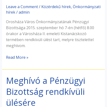
napirend
kiegészítés)
Leave a Comment
/
Közérdekű hírek
,
Önkormányzati
hírek
/
admin
Orosháza Város Önkormányzatának Pénzügyi
Bizottsága 2015. szeptember hó 7-én (hétfő) 8.00
órakor a Városháza II. emeleti Kistanácskozó
termében rendkívüli ülést tart, melyre tisztelettel
meghívom.
Read More »
Meghívó a Pénzügyi
Meghívó
a
Bizottság rendkívüli
Pénzügyi
Bizottság
ülésére
rendkívüli