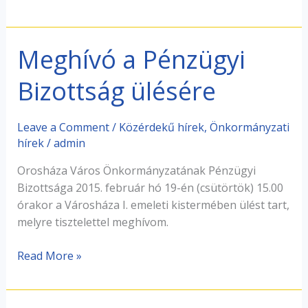
Meghívó a Pénzügyi
Meghívó
a
Bizottság ülésére
Pénzügyi
Bizottság
ülésére
Leave a Comment
/
Közérdekű hírek
,
Önkormányzati
hírek
/
admin
Orosháza Város Önkormányzatának Pénzügyi
Bizottsága 2015. február hó 19-én (csütörtök) 15.00
órakor a Városháza I. emeleti kistermében ülést tart,
melyre tisztelettel meghívom.
Read More »