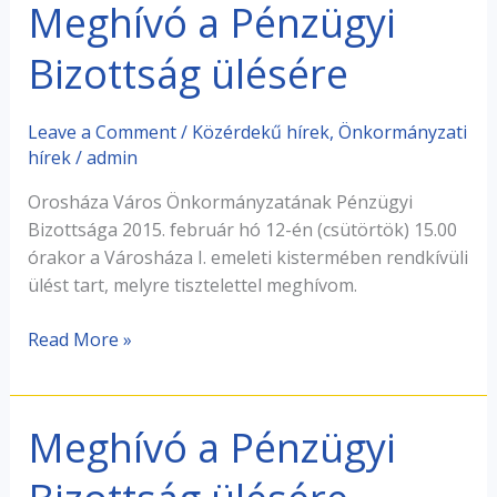
Meghívó a Pénzügyi
Meghívó
a
Bizottság ülésére
Pénzügyi
Bizottság
ülésére
Leave a Comment
/
Közérdekű hírek
,
Önkormányzati
hírek
/
admin
Orosháza Város Önkormányzatának Pénzügyi
Bizottsága 2015. február hó 12-én (csütörtök) 15.00
órakor a Városháza I. emeleti kistermében rendkívüli
ülést tart, melyre tisztelettel meghívom.
Read More »
Meghívó a Pénzügyi
Meghívó
a
Pénzügyi