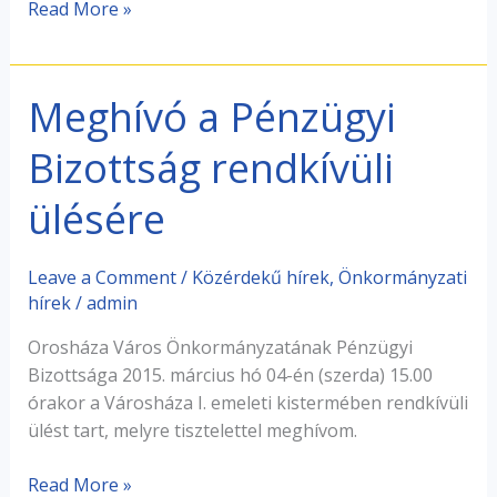
Read More »
Meghívó a Pénzügyi
Meghívó
a
Bizottság rendkívüli
Pénzügyi
Bizottság
ülésére
rendkívüli
ülésére
Leave a Comment
/
Közérdekű hírek
,
Önkormányzati
hírek
/
admin
Orosháza Város Önkormányzatának Pénzügyi
Bizottsága 2015. március hó 04-én (szerda) 15.00
órakor a Városháza I. emeleti kistermében rendkívüli
ülést tart, melyre tisztelettel meghívom.
Read More »