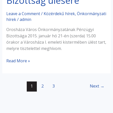
Bizottság ülésére
Bizottság
ülésére
Leave a Comment
/
Közérdekű hírek
,
Önkormányzati
hírek
/
admin
Orosháza Város Önkormányzatának Pénzügyi
Bizottsága 2015. január hó 21-én (szerda) 15.00
órakor a Városháza I. emeleti kistermében ülést tart,
melyre tisztelettel meghívom.
Read More »
1
2
3
Next
→