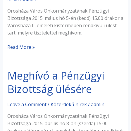
Orosháza Város Önkormányzatának Pénzügyi
Bizottsága 2015. május hó 5-én (kedd) 15.00 órakor a
Városháza II. emeleti kistermében rendkívüli ülést
tart, melyre tisztelettel meghívom.
Read More »
Meghívó a Pénzügyi
Meghívó
a
Bizottság ülésére
Pénzügyi
Bizottság
ülésére
Leave a Comment
/
Közérdekű hírek
/
admin
Orosháza Város Önkormányzatának Pénzügyi
Bizottsága 2015. április hó 8-án (szerda) 15.00
órakor a Városháza I. emeleti kistermében rendkívüli