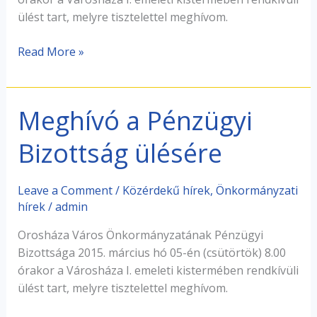
ülést tart, melyre tisztelettel meghívom.
Read More »
Meghívó a Pénzügyi
Meghívó
a
Bizottság ülésére
Pénzügyi
Bizottság
ülésére
Leave a Comment
/
Közérdekű hírek
,
Önkormányzati
hírek
/
admin
Orosháza Város Önkormányzatának Pénzügyi
Bizottsága 2015. március hó 05-én (csütörtök) 8.00
órakor a Városháza I. emeleti kistermében rendkívüli
ülést tart, melyre tisztelettel meghívom.