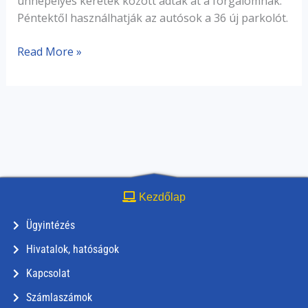
ünnepélyes keretek között adták át a forgalomnak.
Péntektől használhatják az autósok a 36 új parkolót.
Read More »
Kezdőlap
Ügyintézés
Hivatalok, hatóságok
Kapcsolat
Számlaszámok