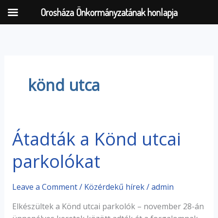
Orosháza Önkormányzatának honlapja
Skip
to
content
könd utca
Átadták a Könd utcai
Átadták
a
parkolókat
Könd
utcai
parkolókat
Leave a Comment
/
Közérdekű hírek
/
admin
Elkészültek a Könd utcai parkolók – november 28-án