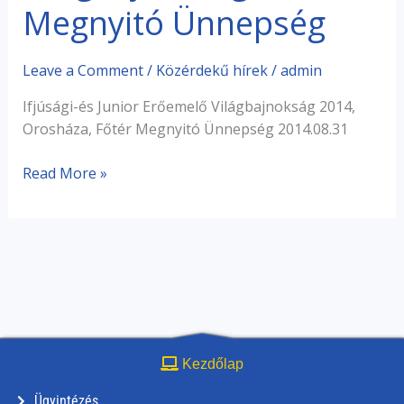
–
Megnyitó Ünnepség
Megnyitó
Ünnepség
Leave a Comment
/
Közérdekű hírek
/
admin
Ifjúsági-és Junior Erőemelő Világbajnokság 2014,
Orosháza, Főtér Megnyitó Ünnepség 2014.08.31
Read More »
Kezdőlap
Ügyintézés