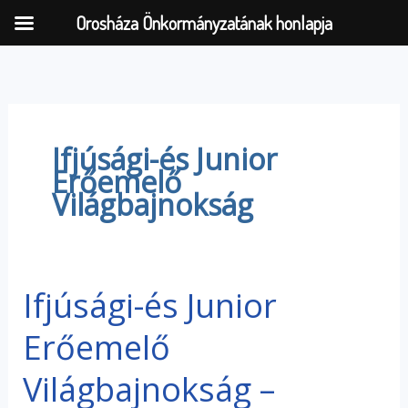
Orosháza Önkormányzatának honlapja
Skip
to
content
Ifjúsági-és Junior
Erőemelő
Világbajnokság
Ifjúsági-és Junior
Ifjúsági-
és
Erőemelő
Junior
Erőemelő
Világbajnokság –
Világbajnokság