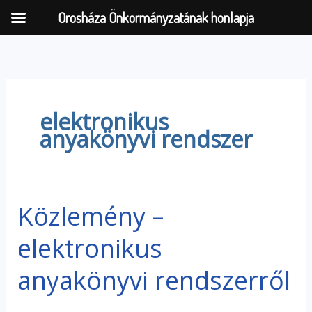
Orosháza Önkormányzatának honlapja
Skip
to
content
elektronikus
anyakönyvi rendszer
Közlemény –
Közlemény
–
elektronikus
elektronikus
anyakönyvi
anyakönyvi rendszerről
rendszerről