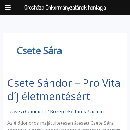
Orosháza Önkormányzatának honlapja
Skip
to
content
Csete Sára
Csete Sándor – Pro Vita
Csete
Sándor
díj életmentésért
–
Pro
Vita
Leave a Comment
/
Közérdekű hírek
/
admin
díj
életmentésért
Az élődonoros májátültetésen átesett Csete Sára