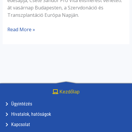
édesapja, Csete Sándor Pro Vita elismerést vehetett
át vasárnap Budapesten, a Szervdonáció és
Transzplantáció Európa Napján.
Read More »
Kezdőlap
Ügyintézés
Hivatalok, hatóságok
Kapcsolat