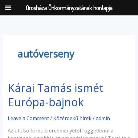
Orosháza Önkormányzatának honlapja
Skip
to
content
autóverseny
Kárai Tamás ismét
Kárai
Tamás
Európa-bajnok
ismét
Európa-
bajnok
Leave a Comment
/
Közérdekű hírek
/
admin
Az utolsó forduló eredményétől függetlenül a