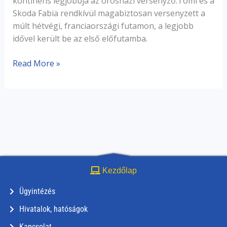
kontinens legjobbja az orosházi versenyző.Tomi és a
Skoda Fabia rendkívül magabiztosan versenyzett a
múlt hétvégi, franciaországi futamon, a legjobb
idővel került be az első előfutamba.
Read More »
Kezdőlap
Ügyintézés
Hivatalok, hatóságok
Kapcsolat