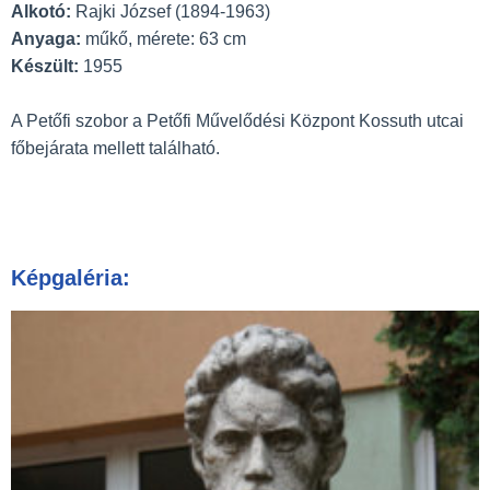
Alkotó:
Rajki József (1894-1963)
Anyaga:
műkő, mérete: 63 cm
Készült:
1955
A Petőfi szobor a Petőfi Művelődési Központ Kossuth utcai
főbejárata mellett található.
Képgaléria: