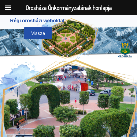
Orosháza Önkormányzatának honlapja
Régi orosházi weboldal:
Skip
Vissza
to
content