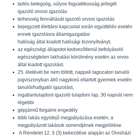
tartós betegség, súlyos fogyatékosság jellegét
igazoló orvosi igazolás
terhesség fennállását igazoló orvosi igazolás
bejegyzett élettársi kapcsolat során együttélés esetén
ennek igazolásra államigazgatási
hatóság által kiadott hatósági bizonyítványt,
az egészségi állapotot kedvezőtlenül befolyásoló
egészségtelen lakhatási körülmény esetén az orvos
által kiadott igazolást.
25. életévét be nem töltött, nappali tagozaton tanulói
jogviszonyban álló nagykorú eltartott gyermek esetén
tanulói/hallgatói igazolást,
ingatlantulajdont igazoló tulajdoni lap, 30 napnál nem
régebbi
gépjármű forgalmi engedély
több lakás egyidejű megpályázása esetén, a
megpályázott lakások sorrendjének megjelölése
A Rendelet 12. § (3) bekezdése alapján az Orosházi