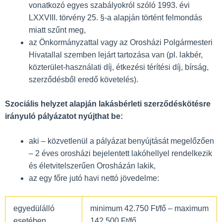
vonatkozó egyes szabályokról szóló 1993. évi
LXXVIII. törvény 25. §-a alapján történt felmondás
miatt szűnt meg,
az Önkormányzattal vagy az Orosházi Polgármesteri
Hivatallal szemben lejárt tartozása van (pl. lakbér,
közterület-használati díj, étkezési térítési díj, bírság,
szerződésből eredő követelés).
Szociális helyzet alapján lakásbérleti szerződéskötésre
irányuló pályázatot nyújthat be:
aki – közvetlenül a pályázat benyújtását megelőzően
– 2 éves orosházi bejelentett lakóhellyel rendelkezik
és életvitelszerűen Orosházán lakik,
az egy főre jutó havi nettó jövedelme:
egyedülálló
minimum 42.750 Ft/fő – maximum
esetében
142.500 Ft/fő