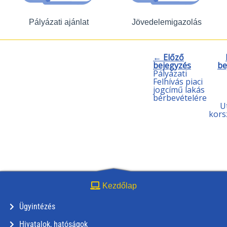
Pályázati ajánlat
Jövedelemigazolás
← Előző
bejegyzés
be
Pályázati
Felhívás piaci
jogcímű lakás
bérbevételére
U
kors
Kezdőlap
Ügyintézés
Hivatalok, hatóságok