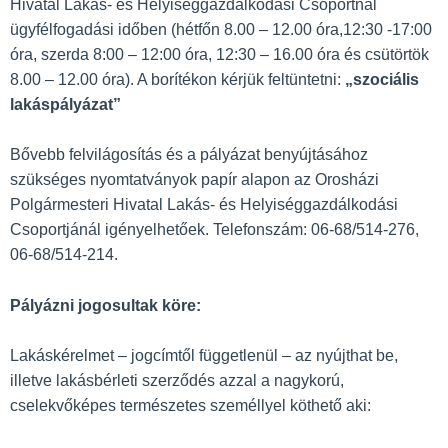
Hivatal Lakás- és Helyiséggazdálkodási Csoportnál
ügyfélfogadási időben (hétfőn 8.00 – 12.00 óra,12:30 -17:00
óra, szerda 8:00 – 12:00 óra, 12:30 – 16.00 óra és csütörtök
8.00 – 12.00 óra). A borítékon kérjük feltüntetni:
„szociális
lakáspályázat”
Bővebb felvilágosítás és a pályázat benyújtásához
szükséges nyomtatványok papír alapon az Orosházi
Polgármesteri Hivatal Lakás- és Helyiséggazdálkodási
Csoportjánál igényelhetőek. Telefonszám: 06-68/514-276,
06-68/514-214.
Pályázni jogosultak köre:
Lakáskérelmet – jogcímtől függetlenül – az nyújthat be,
illetve lakásbérleti szerződés azzal a nagykorú,
cselekvőképes természetes személlyel köthető aki: