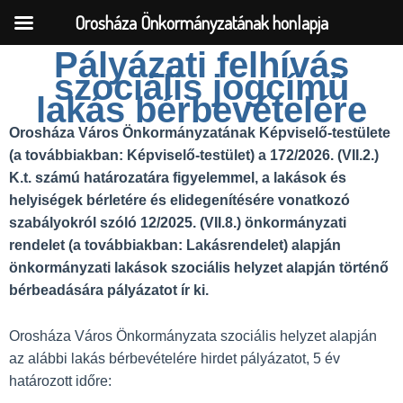
Orosháza Önkormányzatának honlapja
Pályázati felhívás
szociális jogcímű
Skip
lakás bérbevételére
to
Orosháza Város Önkormányzatának Képviselő-testülete
content
(a továbbiakban: Képviselő-testület) a 172/2026. (VII.2.)
K.t. számú határozatára figyelemmel, a lakások és
helyiségek bérletére és elidegenítésére vonatkozó
szabályokról szóló 12/2025. (VII.8.) önkormányzati
rendelet (a továbbiakban: Lakásrendelet) alapján
önkormányzati lakások szociális helyzet alapján történő
bérbeadására pályázatot ír ki.
Orosháza Város Önkormányzata szociális helyzet alapján
az alábbi lakás bérbevételére hirdet pályázatot, 5 év
határozott időre: