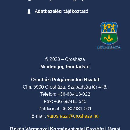
Adatkezelési tájékoztató
© 2023 – Orosháza
Minden jog fenntartva!
Orosházi Polgármesteri Hivatal
Cím: 5900 Orosháza, Szabadság tér 4–6.
Telefon: +36-68/413-022
Fax: +36-68/411-545
Zöldvonal: 06-80/931-001
E-mail:
varoshaza@oroshaza.hu
Békés Vármegyei Kormányhivatal Orosházi Járási