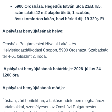
5900 Orosháza, Hegedűs István utca 23/B. II/5.
szám alatti 42 m
2
alapterületű, 1 szobás,
összkomfortos lakás, havi bérleti díj: 19.320;- Ft
A pályázat benyújtásának helye:
Orosházi Polgármesteri Hivatal Lakás- és
Helyiséggazdálkodási Csoport, 5900 Orosháza, Szabadság
tér 4-6., földszint 2. iroda.
A pályázat benyújtásának határideje: 2026. július 24.
12
00
óra
A pályázat benyújtásának módja:
Írásban, zárt borítékban, a Lakásrendeletben meghatározott
tartalmakkal, személyesen az Orosházi Polgármesteri