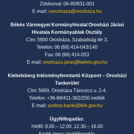
Zöldvonal: 06-80/931-001
E-mail:
varoshaza@oroshaza.hu
Békés Vármegyei Kormányhivatal Orosházi Járási
Hivatala Kormányablak Osztály
Cím: 5900 Orosháza, Szabadság tér 3.
Telefon: 06 (68) 414-043/140
Fax: 06 (68) 414-053
E-mail:
oroshaza.jaras@bekes.gov.hu
Klebelsberg Intézményfenntartó Központ – Orosházi
Tankerület
Cím: 5900, Orosháza Táncsics u. 2-4.
Telefon: +36-68/411-362/250 mellék
E-mail:
andras.banki@klik.gov.hu
Ügyfélfogadás:
Hétfő: 8.00 – 12.00, 12.30 – 16.00
Kedd: nincs ügyfélfogadás