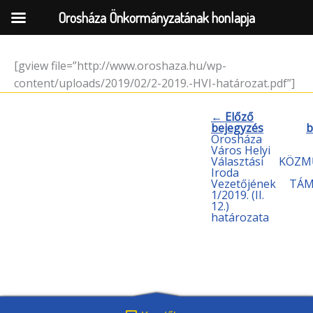
Orosháza Önkormányzatának honlapja
[gview file=”http://www.oroshaza.hu/wp-
Skip
content/uploads/2019/02/2-2019.-HVI-határozat.pdf”]
to
content
← Előző
bejegyzés
b
Orosháza
Város Helyi
Választási
KÖZM
Iroda
Vezetőjének
TÁM
1/2019. (II.
12.)
határozata