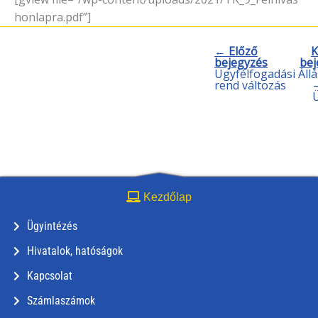
honlapra.pdf”]
← Előző
K
bejegyzés
bej
Ügyfélfogadási
Áll
rend változás
Kezdőlap
Ügyintézés
Hivatalok, hatóságok
Kapcsolat
Számlaszámok