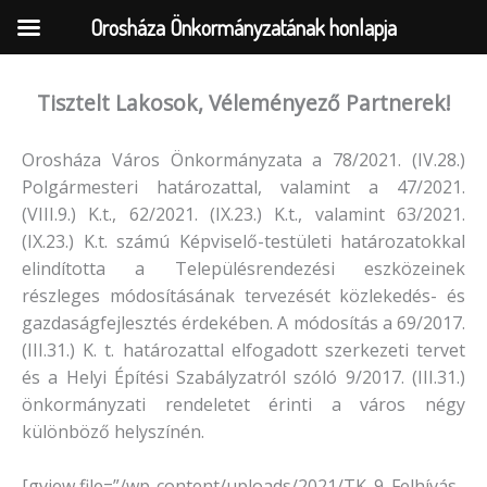
Orosháza Önkormányzatának honlapja
Tisztelt Lakosok, Véleményező Partnerek!
Skip
to
Orosháza Város Önkormányzata a 78/2021. (IV.28.)
content
Polgármesteri határozattal, valamint a 47/2021.
(VIII.9.) K.t., 62/2021. (IX.23.) K.t., valamint 63/2021.
(IX.23.) K.t. számú Képviselő-testületi határozatokkal
elindította a Településrendezési eszközeinek
részleges módosításának tervezését közlekedés- és
gazdaságfejlesztés érdekében. A módosítás a 69/2017.
(III.31.) K. t. határozattal elfogadott szerkezeti tervet
és a Helyi Építési Szabályzatról szóló 9/2017. (III.31.)
önkormányzati rendeletet érinti a város négy
különböző helyszínén.
[gview file=”/wp-content/uploads/2021/TK_9_Felhívás