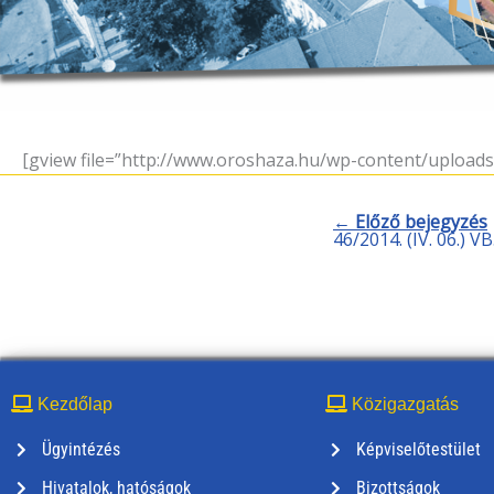
[gview file=”http://www.oroshaza.hu/wp-content/uplo
← Előző bejegyzés
46/2014. (IV. 06.) 
Kezdőlap
Közigazgatás
Ügyintézés
Képviselőtestület
Hivatalok, hatóságok
Bizottságok