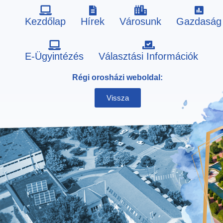
Kezdőlap
Hírek
Városunk
Gazdaság
Skip
E-Ügyintézés
Választási Információk
to
Régi orosházi weboldal:
content
Vissza