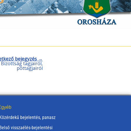
etkező bejegyzés →
Bizottság tagjairól,
póttagjairól
gyéb
Közérdekű bejelentés, panasz
Belső visszaélés-bejelentési