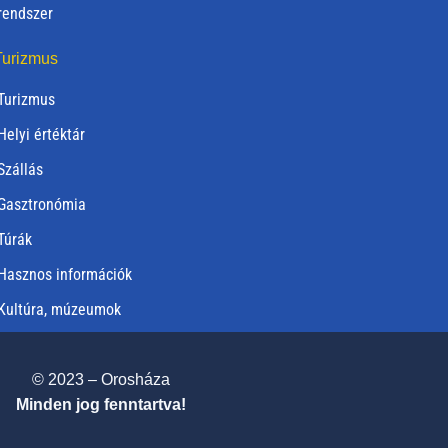
rendszer
urizmus
Turizmus
Helyi értéktár
Szállás
Gasztronómia
Túrák
Hasznos információk
Kultúra, múzeumok
© 2023 – Orosháza
Minden jog fenntartva!