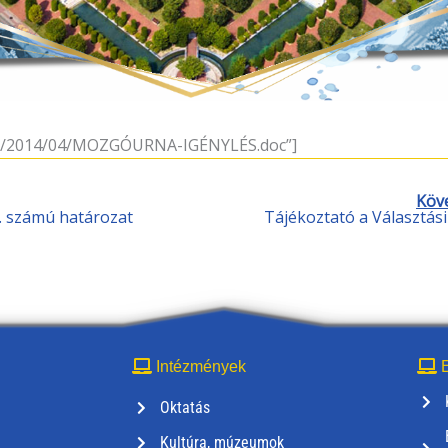
ads/2014/04/MOZGÓURNA-IGÉNYLÉS.doc”]
Köv
VB. számú határozat
Tájékoztató a Választási 
Intézmények
E
Oktatás
Kultúra, múzeumok