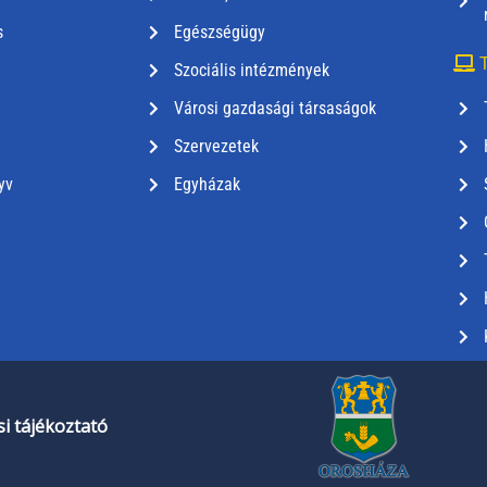
s
Egészségügy
T
Szociális intézmények
Városi gazdasági társaságok
Szervezetek
yv
Egyházak
i tájékoztató