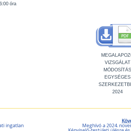
6:00 óra
MEGALAPOZ
VIZSGÁLAT
MÓDOSÍTÁ
EGYSÉGES
SZERKEZETB
2024
Köv
i ingatlan
Meghívó a 2024. novem
Képviselő-testületi ülésre 