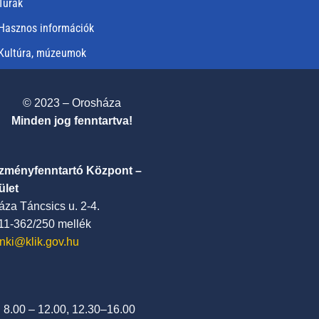
Túrák
Hasznos információk
Kultúra, múzeumok
© 2023 – Orosháza
Minden jog fenntartva!
ézményfenntartó Központ –
ület
za Táncsics u. 2-4.
411-362/250 mellék
nki@klik.gov.hu
: 8.00 – 12.00, 12.30–16.00