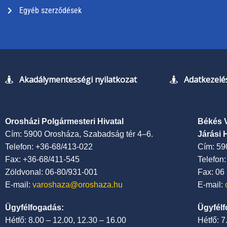
Egyéb szerződések
Akadálymentességi nyilatkozat
Adatkezelés
Orosházi Polgármesteri Hivatal
Békés 
Cím: 5900 Orosháza, Szabadság tér 4–6.
Járási 
Telefon: +36-68/413-022
Cím: 59
Fax: +36-68/411-545
Telefon
Zöldvonal: 06-80/931-001
Fax: 06
E-mail:
varoshaza@oroshaza.hu
E-mail:
Ügyfélfogadás:
Ügyfélf
Hétfő: 8.00 – 12.00, 12.30 – 16.00
Hétfő: 