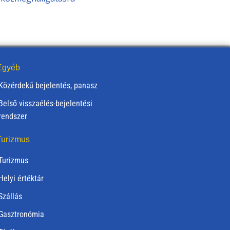
gyéb
Közérdekű bejelentés, panasz
Belső visszaélés-bejelentési
rendszer
urizmus
Turizmus
Helyi értéktár
Szállás
Gasztronómia