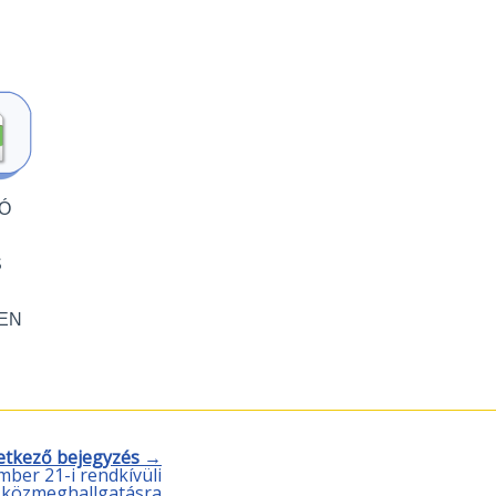
Ó
S
EN
etkező bejegyzés →
ber 21-i rendkívüli
és közmeghallgatásra