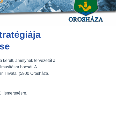
tratégiája
ése
a került, amelynek tervezetét a
lmasításra bocsát. A
eri Hivatal (5900 Orosháza,
l ismertetésre.