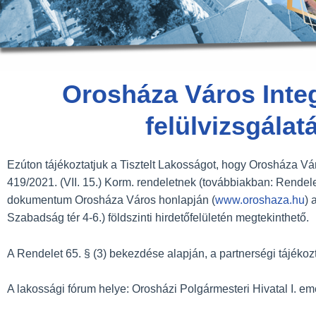
Orosháza Város Integr
felülvizsgála
Ezúton tájékoztatjuk a Tisztelt Lakosságot, hogy Orosháza Város
419/2021. (VII. 15.) Korm. rendeletnek (továbbiakban: Rende
dokumentum Orosháza Város honlapján (
www.oroshaza.hu
) 
Szabadság tér 4-6.) földszinti hirdetőfelületén megtekinthető.
A Rendelet 65. § (3) bekezdése alapján, a partnerségi tájékoz
A lakossági fórum helye: Orosházi Polgármesteri Hivatal I. e