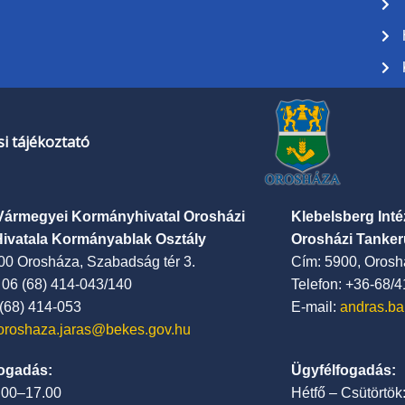
i tájékoztató
Vármegyei Kormányhivatal Orosházi
Klebelsberg Int
Hivatala Kormányablak Osztály
Orosházi Tanker
00 Orosháza, Szabadság tér 3.
Cím: 5900, Oroshá
: 06 (68) 414-043/140
Telefon: +36-68/
 (68) 414-053
E-mail:
andras.ba
oroshaza.jaras@bekes.gov.hu
ogadás:
Ügyfélfogadás:
7.00–17.00
Hétfő – Csütörtök