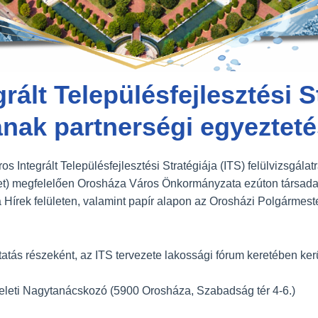
ált Településfejlesztési S
tának partnerségi egyeztet
 Integrált Településfejlesztési Stratégiája (ITS) felülvizsgálatr
let) megfelelően Orosháza Város Önkormányzata ezúton társada
a Hírek felületen, valamint papír alapon az Orosházi Polgármest
tatás részeként, az ITS tervezete lakossági fórum keretében kerü
meleti Nagytanácskozó (5900 Orosháza, Szabadság tér 4-6.)