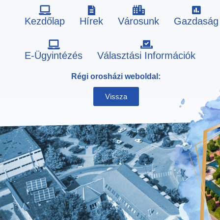
Kezdőlap
Hírek
Városunk
Gazdaság
Skip
E-Ügyintézés
Választási Információk
to
Régi orosházi weboldal:
content
Vissza