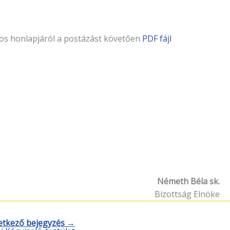
los honlapjáról a postázást köve­tően
PDF fájl
Németh Béla sk.
Bizottság Elnöke
etkező bejegyzés →