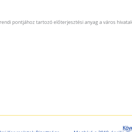
rendi pontjához tartozó elő­terjesztési anyag a város hivata
Köv