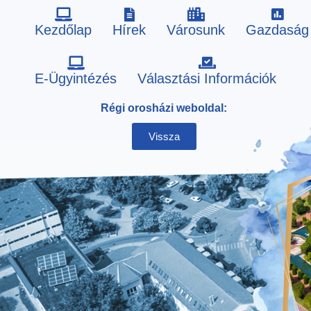
Kezdőlap
Hírek
Városunk
Gazdaság
Skip
E-Ügyintézés
Választási Információk
to
Régi orosházi weboldal:
content
Vissza