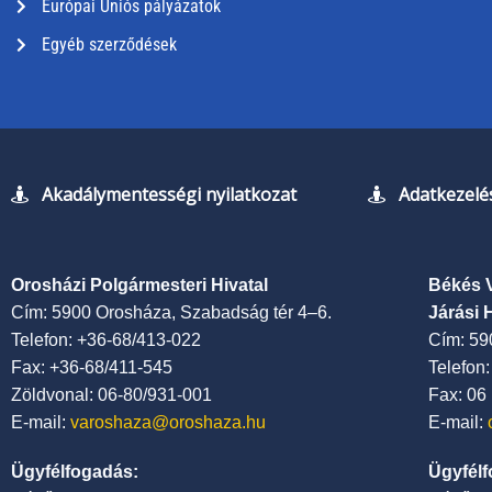
Európai Uniós pályázatok
Egyéb szerződések
Akadálymentességi nyilatkozat
Adatkezelés
Orosházi Polgármesteri Hivatal
Békés 
Cím: 5900 Orosháza, Szabadság tér 4–6.
Járási 
Telefon: +36-68/413-022
Cím: 59
Fax: +36-68/411-545
Telefon
Zöldvonal: 06-80/931-001
Fax: 06
E-mail:
varoshaza@oroshaza.hu
E-mail:
Ügyfélfogadás:
Ügyfélf