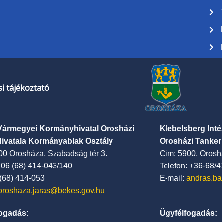
i tájékoztató
Vármegyei Kormányhivatal Orosházi
Klebelsberg Int
Hivatala Kormányablak Osztály
Orosházi Tanker
00 Orosháza, Szabadság tér 3.
Cím: 5900, Oroshá
: 06 (68) 414-043/140
Telefon: +36-68/
 (68) 414-053
E-mail:
andras.ba
oroshaza.jaras@bekes.gov.hu
ogadás:
Ügyfélfogadás: