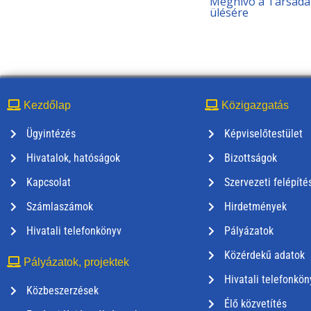
Meghívó a Társadal
ülésére
Kezdőlap
Közigazgatás
Ügyintézés
Képviselőtestület
Hivatalok, hatóságok
Bizottságok
Kapcsolat
Szervezeti felépíté
Számlaszámok
Hirdetmények
Hivatali telefonkönyv
Pályázatok
Közérdekű adatok
Pályázatok, projektek
Hivatali telefonkön
Közbeszerzések
Élő közvetítés