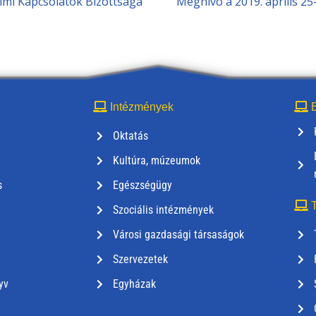
mi Kapcsolatok Bizottsága
Meghívó a 2019. április 25-
Intézmények
E
Oktatás
Kultúra, múzeumok
s
Egészségügy
T
Szociális intézmények
Városi gazdasági társaságok
Szervezetek
yv
Egyházak