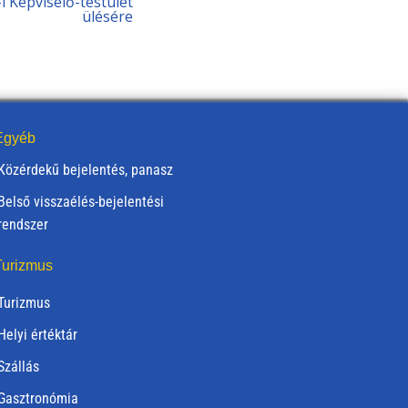
i Képviselő-testület
ülésére
gyéb
Közérdekű bejelentés, panasz
Belső visszaélés-bejelentési
rendszer
urizmus
Turizmus
Helyi értéktár
Szállás
Gasztronómia