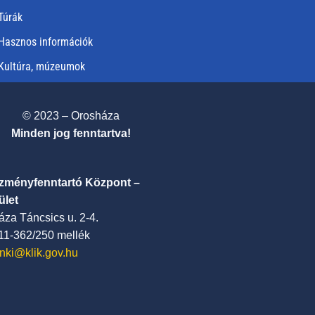
Túrák
Hasznos információk
Kultúra, múzeumok
© 2023 – Orosháza
Minden jog fenntartva!
ézményfenntartó Központ –
ület
za Táncsics u. 2-4.
411-362/250 mellék
nki@klik.gov.hu